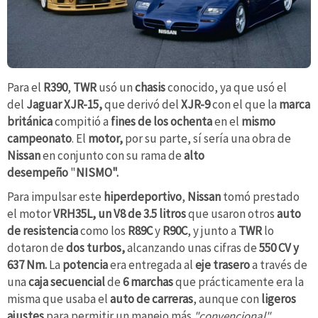
Para el
R390
,
TWR
usó un
chasis
conocido, ya que usó el
del
Jaguar XJR-15,
que derivó del
XJR-9
con el que la
marca
británica
compitió a
fines de los ochenta
en el
mismo
campeonato
. El
motor,
por su parte, sí sería una obra de
Nissan
en conjunto con su rama de
alto
desempeño
"
NISMO".
Para impulsar este
hiperdeportivo
,
Nissan
tomó prestado
el motor
VRH35L, un V8 de 3.5 litros
que usaron otros
auto
de resistencia
como los
R89C
y
R90C
, y junto a
TWR
lo
dotaron de
dos turbos,
alcanzando unas cifras de
550 CV y
637 Nm.
La
potencia
era entregada al
eje trasero
a través de
una
caja secuencial
de
6 marchas
que prácticamente era la
misma que usaba el
auto de carreras
, aunque con
ligeros
ajustes
para permitir un manejo más
"convencional"
.