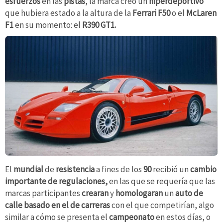
esfuerzos
en las
pistas
, la marca creó un
hiperdeportivo
que hubiera estado a la altura de la
Ferrari F50
o el
McLaren
F1
en su momento: el
R390 GT1.
El
mundial
de
resistencia
a fines de los
90
recibió un
cambio
importante de regulaciones,
en las que
se requería que las
marcas participantes
crearan
y
homologaran
un
auto de
calle basado en el de carreras
con el que competirían, algo
similar a cómo se presenta el
campeonato
en estos días, o