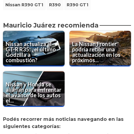
Nissan R390 GT1
R390
R390 GT1
Mauricio Juárez recomienda
Nissan actualiza el
La Nissan Frontier
GT-R R35: ¿el último
podría recibir una
Godzilla a
actualización en los
combustión?
próximos...
Nissan y Honda se
aliarían para enfrentar
el avance de los autos
el...
Podés recorrer más noticias navegando en las
siguientes categorías: