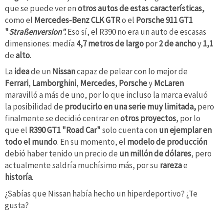
que se puede ver en
otros autos de estas características,
como el
Mercedes-Benz CLK GTR
o el
Porsche 911 GT1
"
Straßenversion".
Eso sí, el R390 no era un auto de escasas
dimensiones: medía
4,7 metros de largo
por
2 de ancho
y
1,1
de
alto
.
La
idea
de un
Nissan
capaz de pelear con lo mejor de
Ferrari
,
Lamborghini
,
Mercedes
,
Porsche
y
McLaren
maravilló a más de uno, por lo que incluso la marca evaluó
la posibilidad de
producirlo en una serie muy limitada,
pero
finalmente se decidió centrar en
otros proyectos
, por lo
que el
R390 GT1
"Road Car"
solo cuenta con
un ejemplar en
todo el mundo
. En su momento, el
modelo de producción
debió haber tenido un precio de
un millón de dólares
, pero
actualmente saldría muchísimo más, por su
rareza
e
historía
.
¿Sabías que Nissan había hecho un hiperdeportivo? ¿Te
gusta?