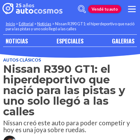
Vendé tu auto
Inicio
>
Editorial
>
Noticias
>
Nissan R390 GT1: el hiperdeportivo que nació
para las pistas y uno solo llegó a las calles
NOTICIAS
ESPECIALES
GALERIAS
AUTOS CLÁSICOS
Nissan R390 GT1: el
hiperdeportivo que
nació para las pistas y
uno solo llegó a las
calles
Nissan creó este auto para poder competir y
hoy es una joya sobre ruedas.