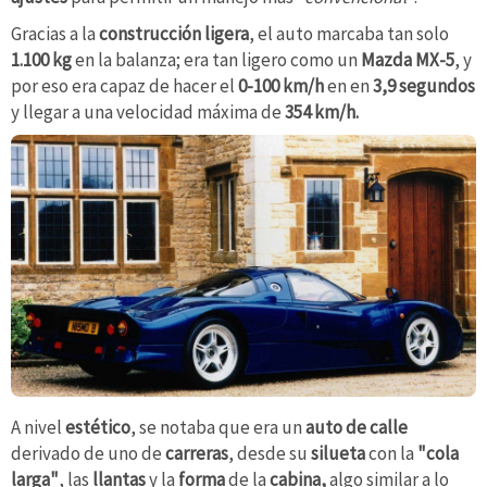
Gracias a la
construcción ligera
, el auto marcaba tan solo
1.100 kg
en la balanza; era tan ligero como un
Mazda MX-5
, y
por eso era capaz de hacer el
0-100 km/h
en en
3,9
segundos
y llegar a una velocidad máxima de
354 km/h.
A nivel
estético
, se notaba que era un
auto de calle
derivado de uno de
carreras
, desde su
silueta
con la
"cola
larga"
, las
llantas
y la
forma
de la
cabina,
algo similar a lo