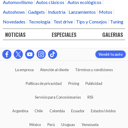
Automovilismo
Autos clásicos
Autos ecológicos
Autoshows
Gadgets
Industria
Lanzamientos
Motos
Novedades
Tecnología
Test drive
Tips y Consejos
Tuning
NOTICIAS
ESPECIALES
GALERIAS
Vendé tu auto
La empresa
Atención al cliente
Términos y condiciones
Políticas de privacidad
Pricing
Publicidad
Servicio para Concesionarias
RSS
Argentina
Chile
Colombia
Ecuador
Estados Unidos
México
Perú
Uruguay
Venezuela