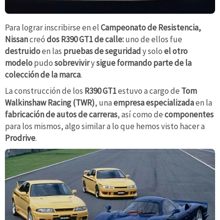
Para lograr inscribirse en el
Campeonato de Resistencia,
Nissan
creó
dos R390 GT1 de calle:
uno de ellos fue
destruido
en las
pruebas de seguridad
y solo
el otro
modelo
pudo
sobrevivir
y
sigue formando parte de la
colección de la marca
.
La construcción de los
R390 GT1
estuvo a cargo de
Tom
Walkinshaw Racing (TWR)
, una
empresa especializada
en la
fabricación de autos de carreras
, así como de
componentes
para los mismos, algo similar a lo que hemos visto hacer a
Prodrive
.