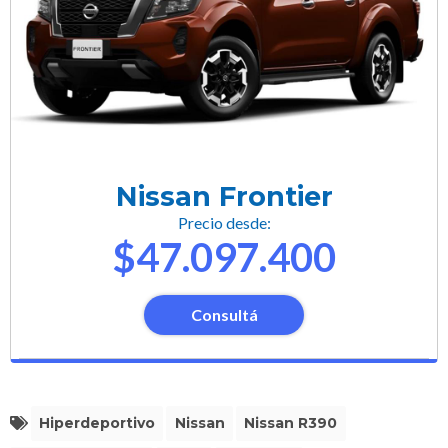
Nissan Frontier
Precio desde:
$47.097.400
Consultá
Hiperdeportivo
Nissan
Nissan R390