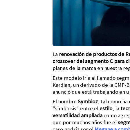
La
renovación de productos de R
crossover del segmento C para c
planes de la marca en nuestra reg
Este modelo iría al llamado segm
Kardian, un derivado de la CMF-B
anunció que está trabajando en un
El nombre
Symbioz
, tal como ha
"simbiosis" entre el
estilo
, la
tec
versatilidad ampliada
como agreg
que por muchos años fue el
seg
caso podría ser el
Megane a com