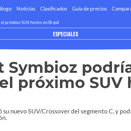
álogo
Noticias
Clasificados
Guía de precios
Compar
r el próximo SUV hecho en Brasil
ESPECIALES
t Symbioz podrí
 el próximo SUV
 su nuevo SUV/Crossover del segmento C, y podr
ón.