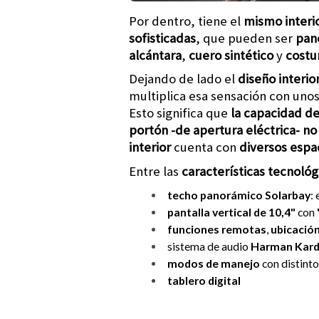
Por dentro, tiene el
mismo interi
sofisticadas
, que pueden ser
pan
alcántara
,
cuero sintético
y
costu
Dejando de lado el
diseño interio
multiplica esa sensación con uno
Esto significa que
la capacidad d
portón -de apertura eléctrica- no
interior
cuenta con
diversos espa
Entre las
características tecnoló
techo panorámico Solarbay
:
pantalla
vertical de
10,4"
con
funciones remotas
,
ubicació
sistema de audio
Harman Kar
modos de manejo
con distinto
tablero digital