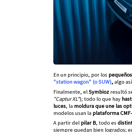
En un principio, por los
pequeños
"station wagon" (o SUW)
,
algo as
Finalmente, el
Symbioz
resultó s
"Captur XL"
); todo lo que hay
hast
luces
, la
moldura que une las opt
modelos usan la
plataforma CMF
A partir del
pilar
B
, todo es
distin
siempre quedan bien logrados; 