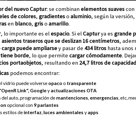
or del nuevo Captur
: se combinan
elementos suaves
con
eles de colores
,
gradientes
o
aluminio
, según la versión
ras
en
blanco
,
gris
o
amarillo
.
r
, lo importante es el
espacio
. Si el
Captur
ya es
grande p
s
asientos traseros que se deslizan 16 centímetros
, adem
e carga puede ampliarse
y pasar de
434 litros
hasta unos
 tiene borde
, lo que permite
cargar cómodamente
. Dej
cios portaobjetos
, resultando en
24,7 litros de capacida
gicas
podemos encontrar:
 el vidrio puede volverse
opaco
o
transparente
"OpenR Link",
Google
y
actualizaciones OTA
n
del auto, programación de
mantenciones
,
emergencias
, etc, m
don
opcional con
9 parlantes
s estilos de
interfaz
,
luces ambientales
y
apps