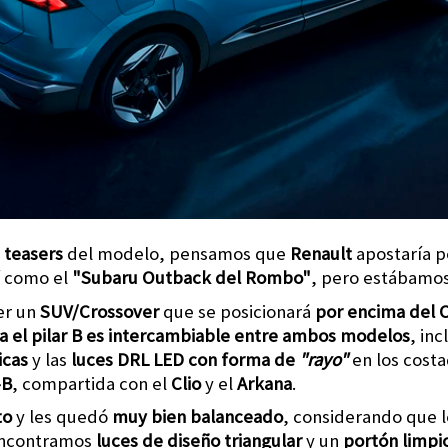
 teasers
del modelo, pensamos que
Renault
apostaría 
í como el
"Subaru Outback del Rombo"
, pero estábamo
er un
SUV/Crossover
que se posicionará
por encima del 
a el pilar B
es intercambiable entre ambos modelos
, in
icas
y las
luces DRL LED
con forma de
"
rayo"
en los cost
-B
, compartida con el
Clio
y el
Arkana
.
to
y les quedó
muy bien balanceado
, considerando que 
encontramos
luces de diseño triangular
y un
portón limpi