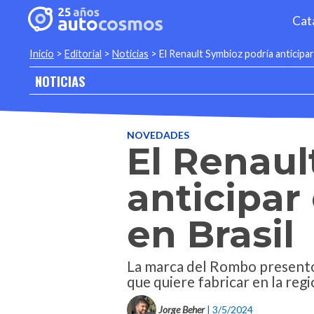
Cat
Inicio
>
Editorial
>
Noticias
>
El Renault Symbioz podría anticipa
NOTICIAS
NOVEDADES
El Renaul
anticipar
en Brasil
La marca del Rombo presentó
que quiere fabricar en la regi
Jorge Beher
| 3/5/2024