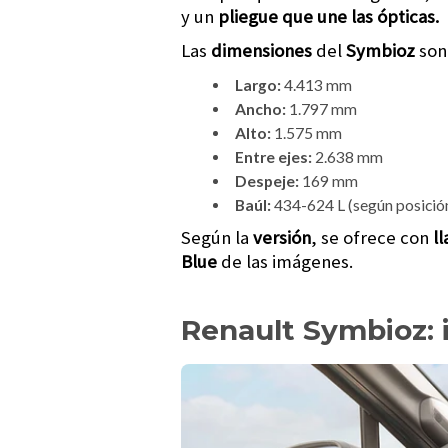
y un
pliegue que une las ópticas.
Las
dimensiones
del
Symbioz
son
Largo:
4.413 mm
Ancho:
1.797 mm
Alto:
1.575 mm
Entre ejes:
2.638 mm
Despeje:
169 mm
Baúl:
434-624 L (según posición
Según la
versión
, se ofrece con
l
Blue
de las imágenes.
Renault Symbioz: 