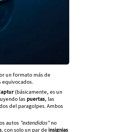
por un formato más de
s equivocados.
Captur
(básicamente, es un
cluyendo las
puertas
, las
ados del paragolpes. Ambos
los autos
"extendidos"
no
o
, con solo un par de
insignias