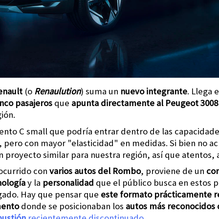
enault
(o
Renaulution
) suma un
nuevo integrante
. Llega 
inco pasajeros
que
apunta directamente al Peugeot 300
ión.
ento C small que podría entrar dentro de las capacidade
, pero con mayor "elasticidad" en medidas. Si bien no ac
 proyecto similar para nuestra región, así que atentos, 
 ocurrido con
varios autos del Rombo
, proviene de un
co
nología
y la
personalidad
que el público busca en estos 
ado. Hay que pensar que
este formato prácticamente r
mento
donde se posicionaban los
autos más reconocidos
bustión
recientemente discontinuado.