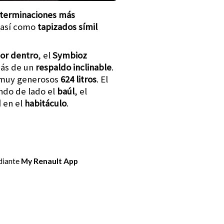
terminaciones más
, así como
tapizados símil
or dentro
, el
Symbioz
ás de un
respaldo inclinable
.
 muy generosos
624 litros
. El
ando de lado el
baúl
, el
d
en el
habitáculo
.
ediante
My Renault App