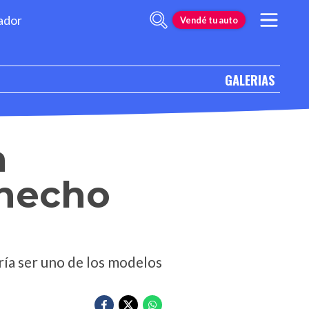
ador
Vendé tu auto
GALERIAS
a
 hecho
ía ser uno de los modelos