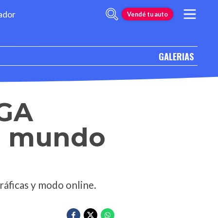
ador
Vendé tu auto
GALERIAS
EGA
e mundo
ráficas y modo online.