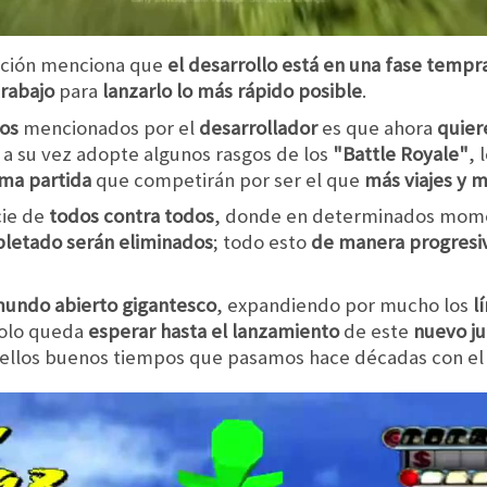
mación menciona que
el desarrollo está en una fase tempr
trabajo
para
lanzarlo lo más rápido posible
.
vos
mencionados por el
desarrollador
es que ahora
quier
 a su vez adopte algunos rasgos de los
"Battle Royale"
, 
ma partida
que competirán por ser el que
más viajes y 
cie de
todos contra todos
, donde en determinados mom
pletado serán eliminados
; todo esto
de manera progresi
undo abierto gigantesco
, expandiendo por mucho los
l
 solo queda
esperar hasta el lanzamiento
de este
nuevo j
uellos buenos tiempos que pasamos hace décadas con e