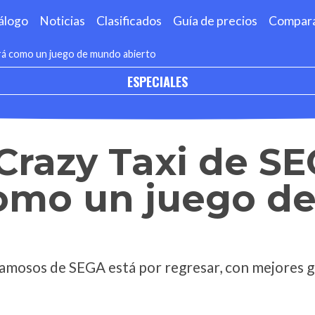
álogo
Noticias
Clasificados
Guía de precios
Compar
erá como un juego de mundo abierto
ESPECIALES
 Crazy Taxi de S
como un juego d
amosos de SEGA está por regresar, con mejores g