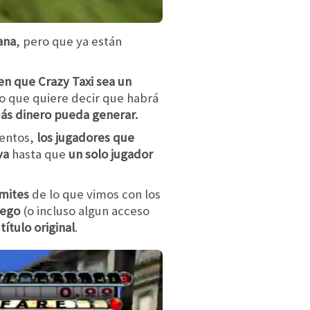
ana
, pero que ya están
en que Crazy Taxi sea un
lo que quiere decir que habrá
más dinero pueda generar.
entos,
los jugadores que
va
hasta que
un solo jugador
ímites
de lo que vimos con los
uego
(o incluso algun acceso
l
título original
.