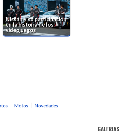
Nissan y su participación
en la historia de los
videojuegos
ntos
Motos
Novedades
GALERIAS