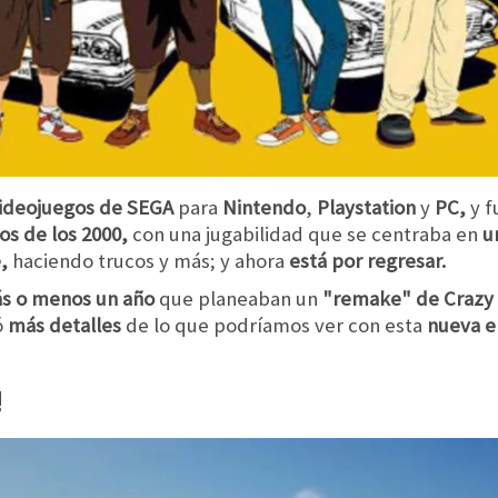
ideojuegos de SEGA
para
Nintendo
,
Playstation
y
PC,
y 
ios de los 2000,
con una jugabilidad que se centraba en
u
,
haciendo trucos y más; y ahora
está por regresar.
s o menos un año
que planeaban un
"remake" de
Crazy
ó
más detalles
de lo que podríamos ver con esta
nueva e
!