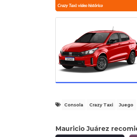
Crazy Taxi: video histórico
Consola
Crazy Taxi
Juego
Mauricio Juárez recom