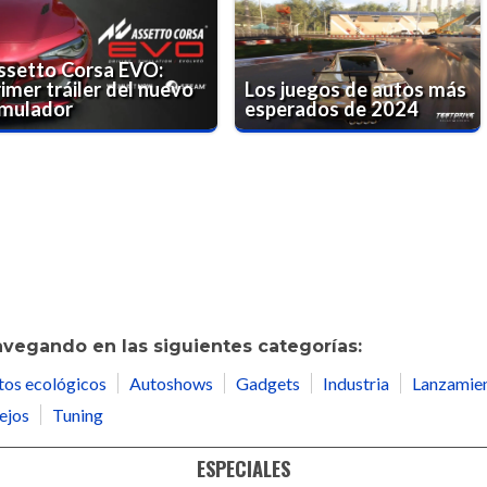
ssetto Corsa EVO:
imer tráiler del nuevo
Los juegos de autos más
imulador
esperados de 2024
avegando en las siguientes categorías:
tos ecológicos
Autoshows
Gadgets
Industria
Lanzamie
ejos
Tuning
ESPECIALES