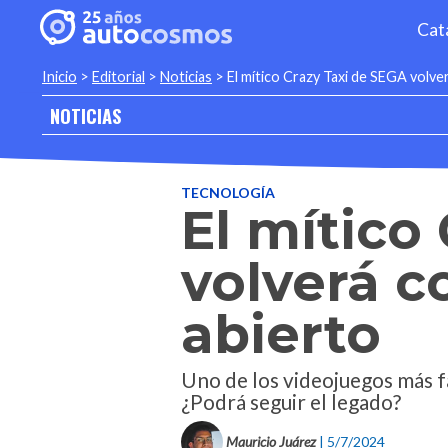
Cat
Inicio
>
Editorial
>
Noticias
>
El mítico Crazy Taxi de SEGA volv
NOTICIAS
TECNOLOGÍA
El mítico
volverá 
abierto
Uno de los videojuegos más f
¿Podrá seguir el legado?
Mauricio Juárez
| 5/7/2024