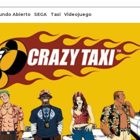
undo Abierto
SEGA
Taxi
Videojuego