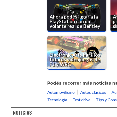
Ahora podés jugar a la
A
PlayStation con un
pr
volante real de Bentley
s
Electronic Arts hará los
futuros videojuegos de
F1 y WRC
Podés recorrer más noticias n
Automovilismo
Autos clásicos
Au
Tecnología
Test drive
Tips y Cons
NOTICIAS