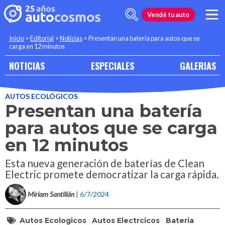
Vendé tu auto
Inicio
>
Editorial
>
Noticias
>
Presentan una batería para autos que se
carga en 12 minutos
NOTICIAS
ESPECIALES
GALERIAS
AUTOS ECOLÓGICOS
Presentan una batería
para autos que se carga
en 12 minutos
Esta nueva generación de baterías de Clean
Electric promete democratizar la carga rápida.
Miriam Santillán
| 6/7/2024
Autos Ecologicos
Autos Electrcicos
Bateria