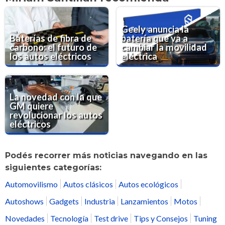
Geely anuncia la
Baterías de fibra de
batería que va a
carbono: el futuro de
cambiar la movilidad
los autos eléctricos
eléctrica
La novedad con la que
GM quiere
revolucionar los autos
eléctricos
Podés recorrer más noticias navegando en las
siguientes categorías:
Automovilismo
Autos clásicos
Autos ecológicos
Autoshows
Gadgets
Industria
Lanzamientos
Motos
Novedades
Tecnología
Test drive
Tips y Consejos
Tuning