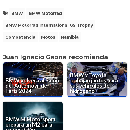
BMW
BMW Motorrad
BMW Motorrad International GS Trophy
Competencia
Motos
Namibia
Juan Ignacio Gaona recomienda
BMW y Toyota
BMW volverá al Salón
trabajan juntos para
del Automóvil de
sus vehículos de
París 2024
hidrógeno
BMW M Motorsport
prepara un M2 para
competición