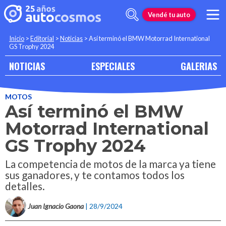
Vendé tu auto
Inicio
>
Editorial
>
Noticias
>
Así terminó el BMW Motorrad International
GS Trophy 2024
NOTICIAS
ESPECIALES
GALERIAS
MOTOS
Así terminó el BMW
Motorrad International
GS Trophy 2024
La competencia de motos de la marca ya tiene
sus ganadores, y te contamos todos los
detalles.
Juan Ignacio Gaona
| 28/9/2024