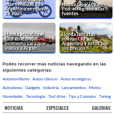
más vendidas de
Honda CR-V Dream
Argentina en marzo
Pod: el regreso a las
de 2025
fuentes
Honda actualiza el
Honda lanza las
City en el mejor
nuevas CRF en
momento para que
Argentina y estos son
vuelva a Argen...
sus precios
Podés recorrer más noticias navegando en las
siguientes categorías:
Automovilismo
Autos clásicos
Autos ecológicos
Autoshows
Gadgets
Industria
Lanzamientos
Motos
Novedades
Tecnología
Test drive
Tips y Consejos
Tuning
NOTICIAS
ESPECIALES
GALERIAS