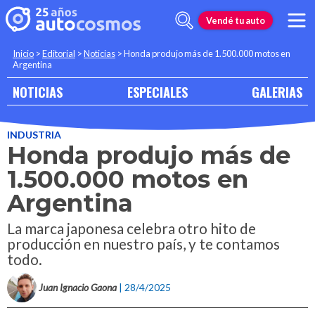
Vendé tu auto
Inicio
>
Editorial
>
Noticias
>
Honda produjo más de 1.500.000 motos en
Argentina
NOTICIAS
ESPECIALES
GALERIAS
INDUSTRIA
Honda produjo más de
1.500.000 motos en
Argentina
La marca japonesa celebra otro hito de
producción en nuestro país, y te contamos
todo.
Juan Ignacio Gaona
| 28/4/2025