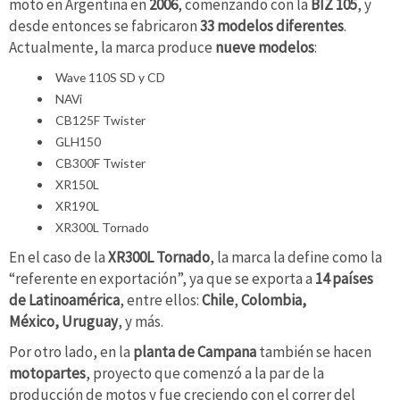
moto en Argentina en
2006
, comenzando con la
BIZ 105
, y
desde entonces se fabricaron
33 modelos diferentes
.
Actualmente, la marca produce
nueve modelos
:
Wave 110S SD y CD
NAVi
CB125F Twister
GLH150
CB300F Twister
XR150L
XR190L
XR300L Tornado
En el caso de la
XR300L Tornado
, la marca la define como la
“referente en exportación”, ya que se exporta a
14 países
de Latinoamérica
, entre ellos:
Chile
,
Colombia,
México,
Uruguay
, y más.
Por otro lado, en la
planta de Campana
también se hacen
motopartes
, proyecto que comenzó a la par de la
producción de motos y fue creciendo con el correr del