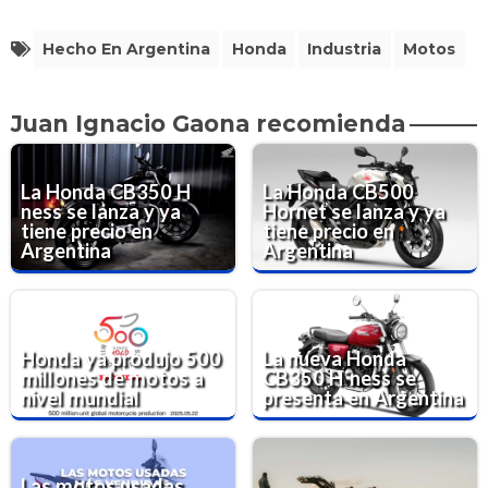
Hecho En Argentina
Honda
Industria
Motos
Juan Ignacio Gaona recomienda
La Honda CB350 H
La Honda CB500
ness se lanza y ya
Hornet se lanza y ya
tiene precio en
tiene precio en
Argentina
Argentina
Honda ya produjo 500
La nueva Honda
millones de motos a
CB350 H´ness se
nivel mundial
presenta en Argentina
Las motos usadas