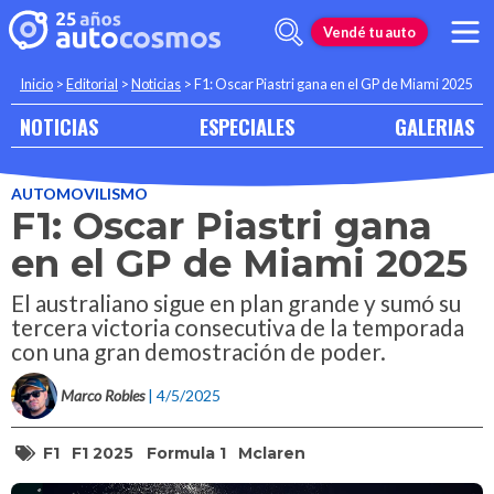
Vendé tu auto
Inicio
>
Editorial
>
Noticias
>
F1: Oscar Piastri gana en el GP de Miami 2025
NOTICIAS
ESPECIALES
GALERIAS
AUTOMOVILISMO
F1: Oscar Piastri gana
en el GP de Miami 2025
El australiano sigue en plan grande y sumó su
tercera victoria consecutiva de la temporada
con una gran demostración de poder.
Marco Robles
| 4/5/2025
F1
F1 2025
Formula 1
Mclaren