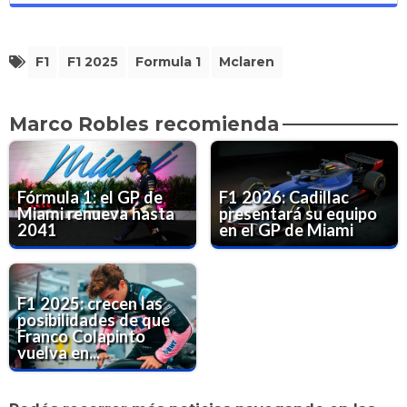
F1
F1 2025
Formula 1
Mclaren
Marco Robles recomienda
Fórmula 1: el GP de
F1 2026: Cadillac
Miami renueva hasta
presentará su equipo
2041
en el GP de Miami
F1 2025: crecen las
posibilidades de que
Franco Colapinto
vuelva en...