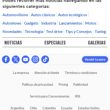
Podés recorrer más noticias navegando en las
siguientes categorías:
Automovilismo
Autos clásicos
Autos ecológicos
Autoshows
Gadgets
Industria
Lanzamientos
Motos
Novedades
Tecnología
Test drive
Tips y Consejos
Tuning
NOTICIAS
ESPECIALES
GALERIAS
Vendé tu auto
La empresa
Atención al cliente
Términos y condiciones
Políticas de privacidad
Pricing
Publicidad
Servicio para Concesionarias
RSS
Argentina
Chile
Colombia
Ecuador
Estados Unidos