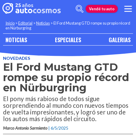
Vendé tu auto
Inicio
>
Editorial
>
Noticias
>
El Ford Mustang GTD rompe su propio récord
en Nürburgring
NOTICIAS
ESPECIALES
GALERIAS
NOVEDADES
El Ford Mustang GTD
rompe su propio récord
en Nürburgring
El pony más rabioso de todos sigue
sorprendiendo al mundo con nuevos tiempos
de vuelta impresionantes, y logró ser uno de
los autos más rápidos del circuito.
Marco Antonio Sarmiento
| 6/5/2025