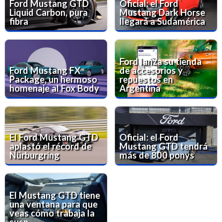
Ford Mustang GTD
Oficial: el Ford
Liquid Carbon, pura
Mustang Dark Horse
fibra
llegará a Sudamérica
Ford lanza su tienda
Ford Mustang FX
de accesorios y
Package, un hermoso
repuestos en
homenaje al Fox Body
Argentina
El Ford Mustang GTD
Oficial: el Ford
aplastó el récord de
Mustang GTD tendrá
Nürburgring
más de 800 ponys
El Mustang GTD tiene
una ventana para que
veas cómo trabaja la
susp...