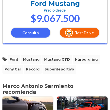
Ford Mustang
Precio desde:
$9.067.500
Consultá
Test Drive
Ford
Mustang
Mustang GTD
Nürburgring
Pony Car
Récord
Superdeportivo
Marco Antonio Sarmiento
recomienda