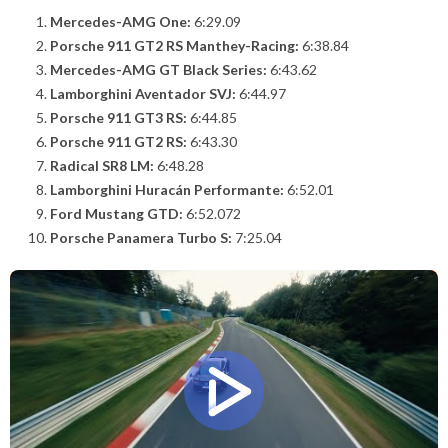
Mercedes-AMG One:
6:29.09
Porsche 911 GT2 RS Manthey-Racing:
6:38.84
Mercedes-AMG GT Black Series:
6:43.62
Lamborghini Aventador SVJ:
6:44.97
Porsche 911 GT3 RS:
6:44.85
Porsche 911 GT2 RS:
6:43.30
Radical SR8 LM:
6:48.28
Lamborghini Huracán Performante:
6:52.01
Ford Mustang GTD:
6:52.072
Porsche Panamera Turbo S:
7:25.04