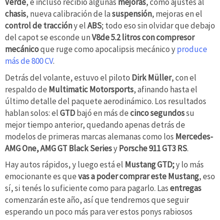
Verde
, e incluso recibió algunas
mejoras
, como ajustes al
chasis
, nueva calibración de la
suspensión
, mejoras en el
control de tracción
y el
ABS
; todo eso sin olvidar que debajo
del capot se esconde un
V8de 5.2 litros
con compresor
mecánico
que ruge como apocalipsis mecánico y
produce
más de 800 CV
.
Detrás del volante, estuvo el piloto
Dirk Müller
, con el
respaldo de
Multimatic Motorsports
, afinando hasta el
último detalle del paquete aerodinámico. Los resultados
hablan solos: el
GTD
bajó en más de
cinco segundos
su
mejor tiempo anterior, quedando apenas detrás de
modelos de primeras marcas alemanas como los
Mercedes-
AMG One, AMG GT Black Series
y
Porsche 911 GT3 RS
.
Hay autos rápidos, y luego está el
Mustang GTD;
y lo más
emocionante es que
vas a poder comprar este Mustang
, eso
sí, si tenés lo suficiente como para pagarlo. Las
entregas
comenzarán este año, así que tendremos que seguir
esperando un poco más para ver estos ponys rabiosos