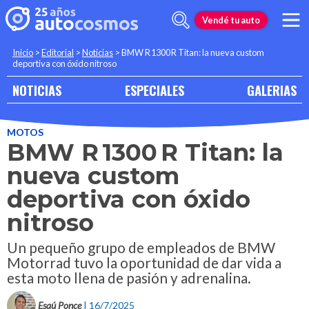
Vendé tu auto
Inicio
>
Editorial
>
Noticias
>
BMW R 1300 R Titan: la nueva custom
deportiva con óxido nitroso
NOTICIAS
ESPECIALES
GALERIAS
MOTOS
BMW R 1300 R Titan: la
nueva custom
deportiva con óxido
nitroso
Un pequeño grupo de empleados de BMW
Motorrad tuvo la oportunidad de dar vida a
esta moto llena de pasión y adrenalina.
Esaú Ponce
| 16/7/2025