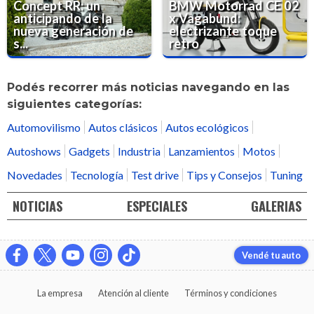
Concept RR: un
BMW Motorrad CE 02
anticipando de la
x Vagabund:
nueva generación de
electrizante toque
s...
retro
Podés recorrer más noticias navegando en las
siguientes categorías:
Automovilismo
Autos clásicos
Autos ecológicos
Autoshows
Gadgets
Industria
Lanzamientos
Motos
Novedades
Tecnología
Test drive
Tips y Consejos
Tuning
NOTICIAS
ESPECIALES
GALERIAS
Vendé tu auto
La empresa
Atención al cliente
Términos y condiciones