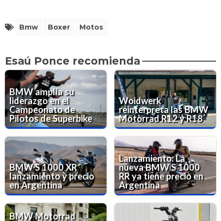
Bmw
Boxer
Motos
Esaú Ponce recomienda
BMW amplía su
liderazgo en el
Woidwerk
Campeonato de
reinterpreta las BMW
Pilotos de Superbike
Motorrad R12 y R18
Lanzamiento: La
BMW S 1000 XR
nueva BMW S 1000
lanzamiento y precio
RR ya tiene precio en
en Argentina
Argentina
BMW Motorrad