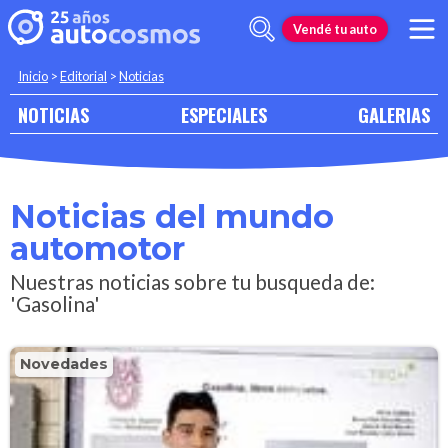
Vendé tu auto
Inicio
>
Editorial
>
Noticias
NOTICIAS
ESPECIALES
GALERIAS
Noticias del mundo
automotor
Nuestras noticias sobre tu busqueda de:
'Gasolina'
Novedades