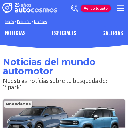
Vendé tu auto
Inicio
>
Editorial
>
Noticias
NOTICIAS
ESPECIALES
GALERIAS
Noticias del mundo
automotor
Nuestras noticias sobre tu busqueda de:
'Spark'
Novedades