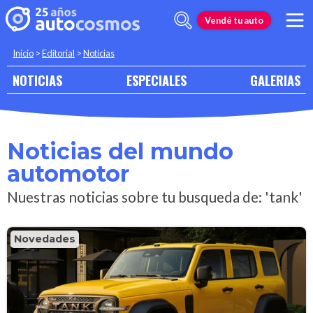
Vendé tu auto
Inicio
>
Editorial
>
Noticias
NOTICIAS
ESPECIALES
GALERIAS
Noticias del mundo
automotor
Nuestras noticias sobre tu busqueda de: 'tank'
Novedades