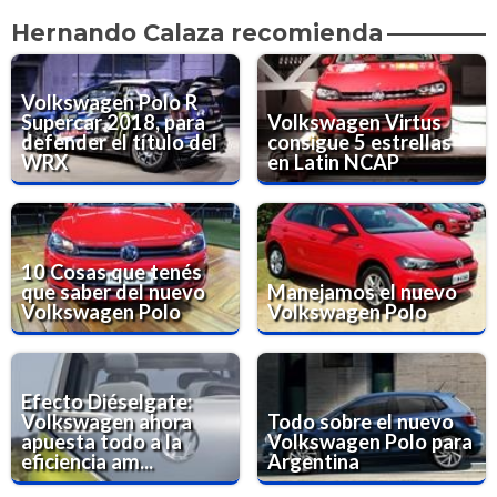
Hernando Calaza recomienda
Volkswagen Polo R
Supercar 2018, para
Volkswagen Virtus
defender el título del
consigue 5 estrellas
WRX
en Latin NCAP
10 Cosas que tenés
que saber del nuevo
Manejamos el nuevo
Volkswagen Polo
Volkswagen Polo
Efecto Diéselgate:
Volkswagen ahora
Todo sobre el nuevo
apuesta todo a la
Volkswagen Polo para
eficiencia am...
Argentina