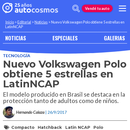
Vendé tu auto
Inicio
>
Editorial
>
Noticias
>
Nuevo Volkswagen Polo obtiene 5 estrellas en
LatinNCAP
NOTICIAS
ESPECIALES
GALERIAS
TECNOLOGÍA
Nuevo Volkswagen Polo
obtiene 5 estrellas en
LatinNCAP
El modelo producido en Brasil se destaca en la
protección tanto de adultos como de niños.
Hernando Calaza
| 26/9/2017
Compacto
Hatchback
Latin NCAP
Polo