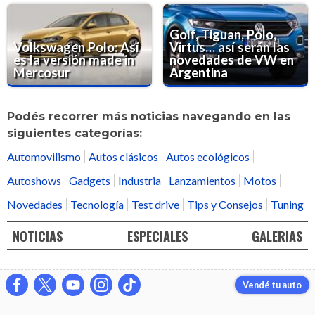
Golf, Tiguan, Polo,
Volkswagen Polo: Así
Virtus… así serán las
es la versión made in
novedades de VW en
Mercosur
Argentina
Podés recorrer más noticias navegando en las
siguientes categorías:
Automovilismo
Autos clásicos
Autos ecológicos
Autoshows
Gadgets
Industria
Lanzamientos
Motos
Novedades
Tecnología
Test drive
Tips y Consejos
Tuning
NOTICIAS
ESPECIALES
GALERIAS
Vendé tu auto