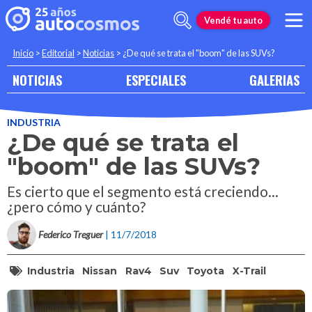
Vendé tu auto
Inicio
>
Editorial
>
Noticias
>
¿De qué se trata el "boom" de las SUVs?
NOTICIAS
ESPECIALES
GALERIAS
INDUSTRIA
¿De qué se trata el
"boom" de las SUVs?
Es cierto que el segmento está creciendo...
¿pero cómo y cuánto?
Federico Treguer
| 11/7/2018
Industria
Nissan
Rav4
Suv
Toyota
X-Trail