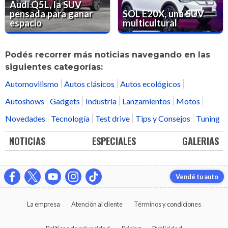
Audi Q5L, la SUV
pensada para ganar
SOL E20X, una SUV
espacio
multicultural
Podés recorrer más noticias navegando en las
siguientes categorías:
Automovilismo
Autos clásicos
Autos ecológicos
Autoshows
Gadgets
Industria
Lanzamientos
Motos
Novedades
Tecnología
Test drive
Tips y Consejos
Tuning
NOTICIAS
ESPECIALES
GALERIAS
Vendé tu auto
La empresa
Atención al cliente
Términos y condiciones