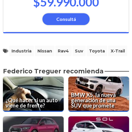
$59.990.000
Consultá
Industria
Nissan
Rav4
Suv
Toyota
X-Trail
Federico Treguer recomienda
BMW X5, la nueva
¿Qué hacer si un auto
generación de una
viene de frente?
SUV que promete