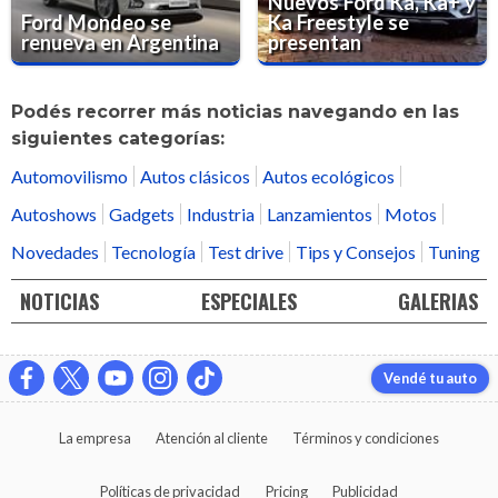
Nuevos Ford Ka, Ka+ y
Ford Mondeo se
Ka Freestyle se
renueva en Argentina
presentan
Podés recorrer más noticias navegando en las
siguientes categorías:
Automovilismo
Autos clásicos
Autos ecológicos
Autoshows
Gadgets
Industria
Lanzamientos
Motos
Novedades
Tecnología
Test drive
Tips y Consejos
Tuning
NOTICIAS
ESPECIALES
GALERIAS
Vendé tu auto
La empresa
Atención al cliente
Términos y condiciones
Políticas de privacidad
Pricing
Publicidad