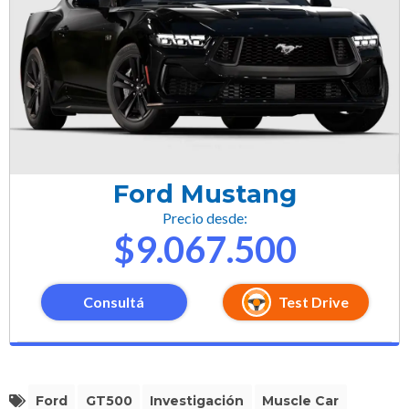
Ford Mustang
Precio desde:
$9.067.500
Consultá
Test Drive
Ford
GT500
Investigación
Muscle Car