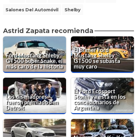
Salones Del Automóvil
Shelby
Astrid Zapata recomienda
El primer Ford
Ford Mustang Shleby
Mustang Shelby
GT500 Super Snake, el
GT500 se subasta
más caro de la historia
muy caro
El Ford Ecosport
Los diseñadores
Storm ya está en los
fueron premiados en
concesionarios de
Detroit
Argentina