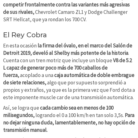
competir frontalmente contra las variantes más agresivas
de sus rivales,
Chevrolet Camaro ZL1 y Dodge Challenger
SRT Hellcat, que ya rondan los 700 CV.
El Rey Cobra
En esta ocasión
la firma del óvalo, en el marco del Salón de
Detroit 2019, develó al Shelby más potente de la historia
.
Cuenta con un tren motriz que incluye un bloque
V8 de 5.2
L capaz de generar poco más de 700 caballos de
fuerza,
acoplado a una
caja automática de doble embrague
de siete relaciones,
algo que por supuesto sorprendió a
propios y extraños, ya que es la primera vez que Ford dota a
este imponente muscle car de una transmisión automática.
Así, se logra que
cada cambio sea en menos de 100
milisegundos,
logrando el 0 a 100
km/h en tan solo 3,5s.
Para
no dejar ninguna duda, lamentablemente, no hay opción de
transmisión manual.