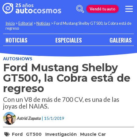
Vendé tu auto
Inicio
>
Editorial
>
Noticias
>
Ford Mustang Shelby GT500, la Cobra está de
regreso
NOTICIAS
ESPECIALES
GALERIAS
AUTOSHOWS
Ford Mustang Shelby
GT500, la Cobra está de
regreso
Con un V8 de más de 700 CV, es una de las
joyas del NAIAS.
Astrid Zapata
| 15/1/2019
Ford
GT500
Investigación
Muscle Car