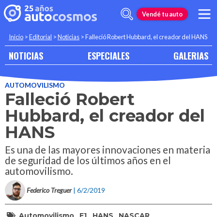
Vendé tu auto
Inicio
>
Editorial
>
Noticias
>
Falleció Robert Hubbard, el creador del HANS
NOTICIAS
ESPECIALES
GALERIAS
AUTOMOVILISMO
Falleció Robert
Hubbard, el creador del
HANS
Es una de las mayores innovaciones en materia
de seguridad de los últimos años en el
automovilismo.
Federico Treguer
| 6/2/2019
Automovilismo
F1
HANS
NASCAR