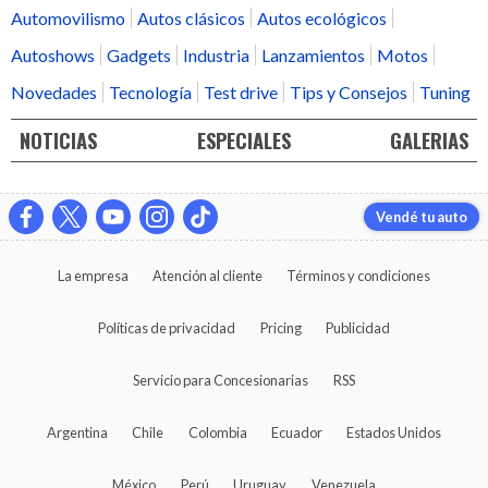
Automovilismo
Autos clásicos
Autos ecológicos
Autoshows
Gadgets
Industria
Lanzamientos
Motos
Novedades
Tecnología
Test drive
Tips y Consejos
Tuning
NOTICIAS
ESPECIALES
GALERIAS
Vendé tu auto
La empresa
Atención al cliente
Términos y condiciones
Políticas de privacidad
Pricing
Publicidad
Servicio para Concesionarias
RSS
Argentina
Chile
Colombia
Ecuador
Estados Unidos
México
Perú
Uruguay
Venezuela