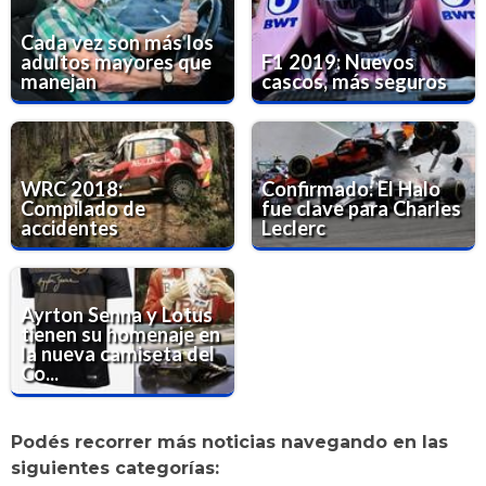
Cada vez son más los
adultos mayores que
F1 2019: Nuevos
manejan
cascos, más seguros
WRC 2018:
Confirmado: El Halo
Compilado de
fue clave para Charles
accidentes
Leclerc
Ayrton Senna y Lotus
tienen su homenaje en
la nueva camiseta del
Co...
Podés recorrer más noticias navegando en las
siguientes categorías: