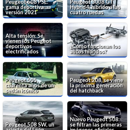
Peugeot 508 PSE:
Peugeot 3008 GT
gama deportiva
Hybrid4, híbrido a las
versión 2021
cuatro ruedas
Alta tensión: Se
vienen los Peugeot
deportivos
¿Cómo funcionan los
electrificados
autos híbridos?
Peugeot 505,
Peugeot 208, se viene
cuarenta años de un
la próxima generación
sedán icónico
del hatchback
Nuevo Peugeot 508:
Peugeot 508 SW, un
se filtran las primeras
acierto del León
imágenes oficiales