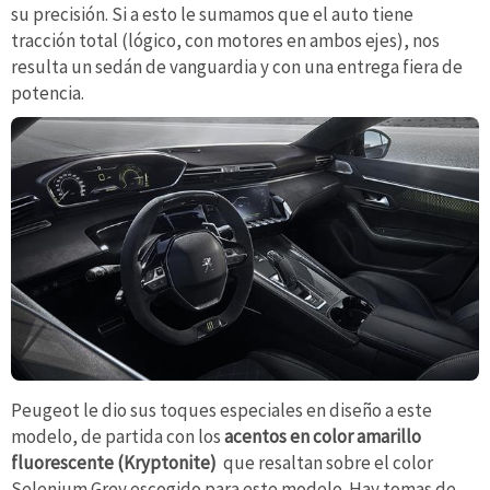
su precisión. Si a esto le sumamos que el auto tiene
tracción total (lógico, con motores en ambos ejes), nos
resulta un sedán de vanguardia y con una entrega fiera de
potencia.
Peugeot le dio sus toques especiales en diseño a este
modelo, de partida con los
acentos en color amarillo
fluorescente (Kryptonite)
que resaltan sobre el color
Selenium Grey escogido para este modelo. Hay tomas de