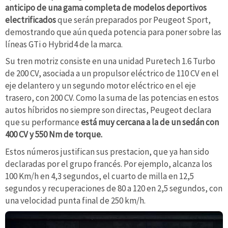
anticipo de una gama completa de modelos deportivos
electrificados
que serán preparados por Peugeot Sport,
demostrando que aún queda potencia para poner sobre las
líneas GTi o Hybrid4 de la marca.
Su tren motriz consiste en una unidad Puretech 1.6 Turbo
de 200 CV, asociada a un propulsor eléctrico de 110 CV en el
eje delantero y un segundo motor eléctrico en el eje
trasero, con 200 CV. Como la suma de las potencias en estos
autos híbridos no siempre son directas, Peugeot declara
que su performance
está muy cercana a la de un sedán con
400 CV y 550 Nm de torque.
Estos números justifican sus prestacion, que ya han sido
declaradas por el grupo francés. Por ejemplo, alcanza los
100 Km/h en 4,3 segundos, el cuarto de milla en 12,5
segundos y recuperaciones de 80 a 120 en 2,5 segundos, con
una velocidad punta final de 250 km/h.