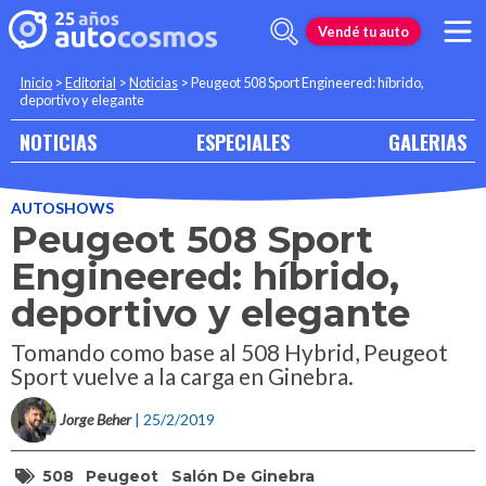
Vendé tu auto
Inicio
>
Editorial
>
Noticias
>
Peugeot 508 Sport Engineered: híbrido,
deportivo y elegante
NOTICIAS
ESPECIALES
GALERIAS
AUTOSHOWS
Peugeot 508 Sport
Engineered: híbrido,
deportivo y elegante
Tomando como base al 508 Hybrid, Peugeot
Sport vuelve a la carga en Ginebra.
Jorge Beher
| 25/2/2019
508
Peugeot
Salón De Ginebra