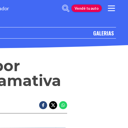
ador
Vendé tu auto
GALERIAS
por
lamativa