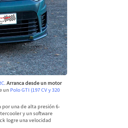
RC
.
Arranca desde un motor
e un
Polo GTI (197 CV y 320
 por una de alta presión 6-
tercooler y un software
ck logre una velocidad