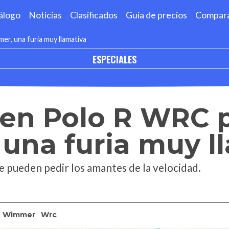
álogo
Noticias
Clasificados
Guía de precios
Compar
, una furia muy llamativa
ESPECIALES
en Polo R WRC 
una furia muy l
e pueden pedir los amantes de la velocidad.
Wimmer
Wrc