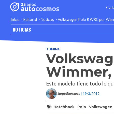
Cat
Inicio
>
Editorial
>
Noticias
>
Volkswagen Polo R WRC por Wimmer
NOTICIAS
TUNING
Volkswag
Wimmer, 
Este modelo tiene todo lo qu
Jorge Blancarte
| 19/3/2019
Hatchback
Polo
Volkswagen