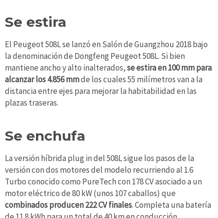
Se estira
El Peugeot 508L se lanzó en Salón de Guangzhou 2018 bajo
la denominación de Dongfeng Peugeot 508L. Si bien
mantiene ancho y alto inalterados,
se estira en 100 mm para
alcanzar los 4.856 mm
de los cuales 55 milímetros van a la
distancia entre ejes para mejorar la habitabilidad en las
plazas traseras.
Se enchufa
La versión híbrida plug in del 508L sigue los pasos de la
versión con dos motores del modelo recurriendo al 1.6
Turbo conocido como PureTech con 178 CV asociado a un
motor eléctrico de 80 kW (unos 107 caballos) que
combinados producen 222 CV finales
. Completa una batería
de 11.8 kWh para un total de 40 km en conducción