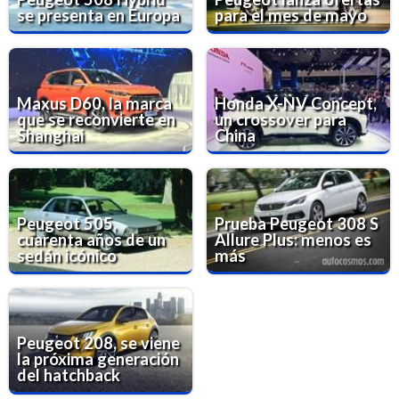
se presenta en Europa
para el mes de mayo
Maxus D60, la marca
Honda X-NV Concept,
que se reconvierte en
un crossover para
Shanghai
China
Peugeot 505,
Prueba Peugeot 308 S
cuarenta años de un
Allure Plus: menos es
sedán icónico
más
Peugeot 208, se viene
la próxima generación
del hatchback