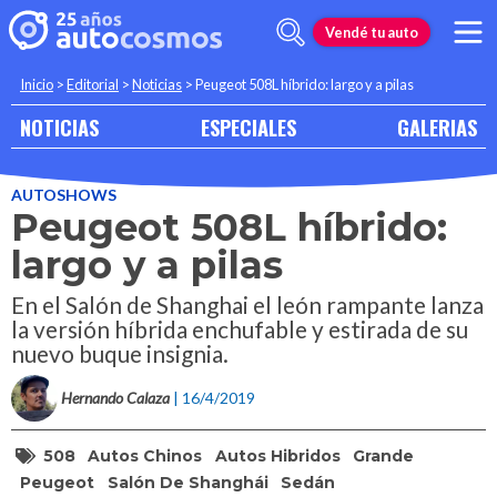
Vendé tu auto
Inicio
>
Editorial
>
Noticias
>
Peugeot 508L híbrido: largo y a pilas
NOTICIAS
ESPECIALES
GALERIAS
AUTOSHOWS
Peugeot 508L híbrido:
largo y a pilas
En el Salón de Shanghai el león rampante lanza
la versión híbrida enchufable y estirada de su
nuevo buque insignia.
Hernando Calaza
| 16/4/2019
508
Autos Chinos
Autos Hibridos
Grande
Peugeot
Salón De Shanghái
Sedán