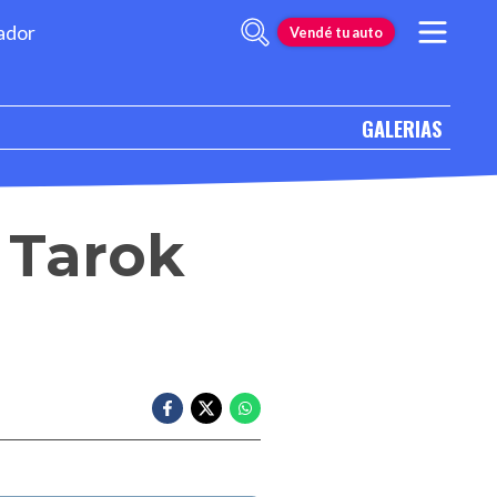
ador
Vendé tu auto
GALERIAS
 Tarok