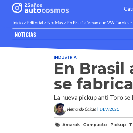
Cat
Inicio
>
Editorial
>
Noticias
>
En Brasil afirman que VW Tarok se 
NOTICIAS
INDUSTRIA
En Brasil
se fabric
La nueva pickup anti Toro se
Hernando Calaza
| 14/7/2021
Amarok
Compacto
Pickup
T