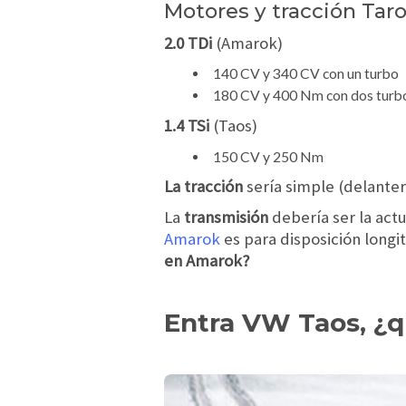
Motores y tracción Tar
2.0 TDi
(Amarok)
140 CV y 340 CV con un turbo
180 CV y 400 Nm con dos turb
1.4 TSi
(Taos)
150 CV y 250 Nm
La tracción
sería simple (delante
La
transmisión
debería ser la act
Amarok
es para disposición long
en Amarok?
Entra VW Taos, ¿