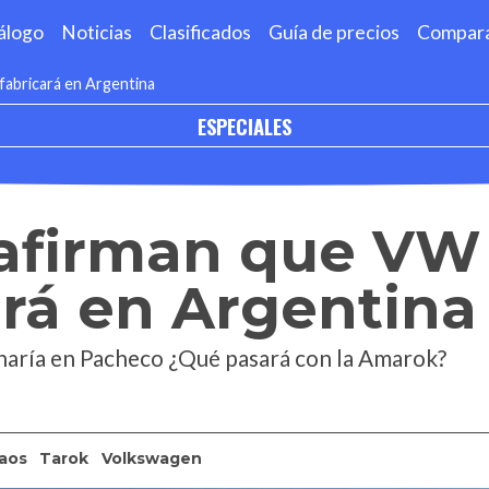
álogo
Noticias
Clasificados
Guía de precios
Compar
fabricará en Argentina
ESPECIALES
 afirman que VW
ará en Argentina
 haría en Pacheco ¿Qué pasará con la Amarok?
aos
Tarok
Volkswagen