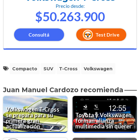
Precio desde:
$50.263.900
Consultá
Test Drive
Compacto
SUV
T-Cross
Volkswagen
Juan Manuel Cardozo recomienda
Volkswagen T-Cross
se prepara para su
Toyota y Volkswagen
primera gran
forman alianza
actualización
multimedia sin querer