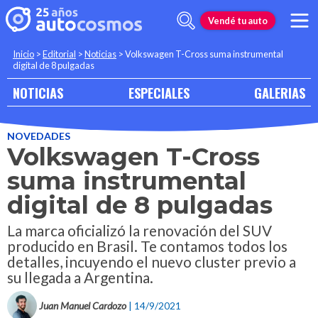
Vendé tu auto
Inicio
>
Editorial
>
Noticias
>
Volkswagen T-Cross suma instrumental
digital de 8 pulgadas
NOTICIAS
ESPECIALES
GALERIAS
NOVEDADES
Volkswagen T-Cross
suma instrumental
digital de 8 pulgadas
La marca oficializó la renovación del SUV
producido en Brasil. Te contamos todos los
detalles, incuyendo el nuevo cluster previo a
su llegada a Argentina.
Juan Manuel Cardozo
| 14/9/2021