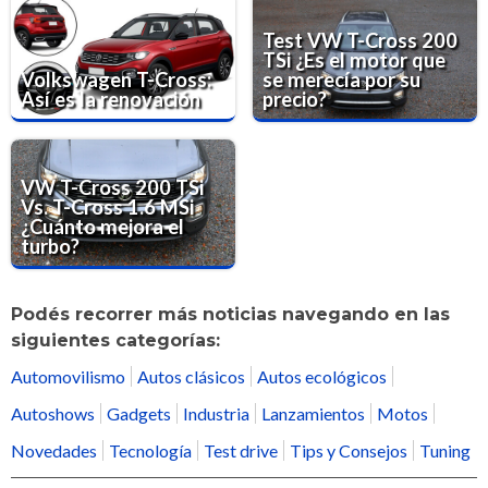
Test VW T-Cross 200
TSi ¿Es el motor que
Volkswagen T-Cross:
se merecía por su
Así es la renovación
precio?
VW T-Cross 200 TSi
Vs. T-Cross 1.6 MSi
¿Cuánto mejora el
turbo?
Podés recorrer más noticias navegando en las
siguientes categorías:
Automovilismo
Autos clásicos
Autos ecológicos
Autoshows
Gadgets
Industria
Lanzamientos
Motos
Novedades
Tecnología
Test drive
Tips y Consejos
Tuning