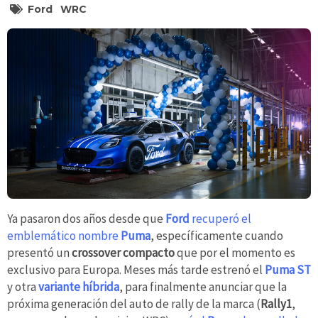
Ford
WRC
Ya pasaron dos años desde que
Ford
recuperó el
emblemático nombre
Puma
, específicamente cuando
presentó un
crossover compacto
que por el momento es
exclusivo para Europa. Meses más tarde estrenó el
Puma ST
y otra
variante híbrida
, para finalmente anunciar que la
próxima generación del auto de rally de la marca (
Rally1
,