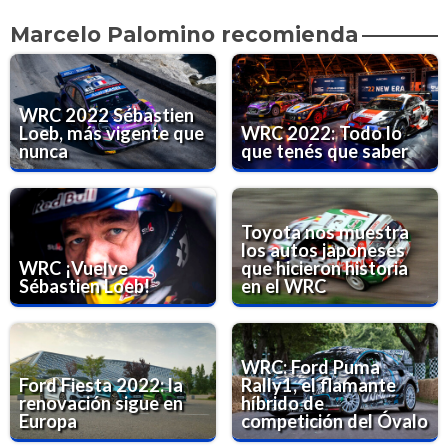
Marcelo Palomino recomienda
WRC 2022 Sébastien
Loeb, más vigente que
WRC 2022: Todo lo
nunca
que tenés que saber
Toyota nos muestra
los autos japoneses
WRC ¡Vuelve
que hicieron historia
Sébastien Loeb!
en el WRC
WRC: Ford Puma
Ford Fiesta 2022: la
Rally1, el flamante
renovación sigue en
híbrido de
Europa
competición del Óvalo