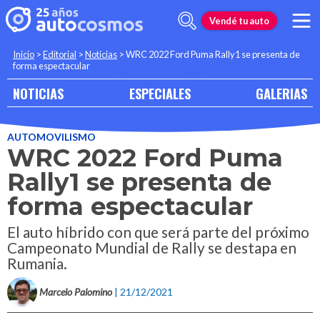
Vendé tu auto
Inicio
>
Editorial
>
Noticias
>
WRC 2022 Ford Puma Rally1 se presenta de
forma espectacular
NOTICIAS
ESPECIALES
GALERIAS
AUTOMOVILISMO
WRC 2022 Ford Puma
Rally1 se presenta de
forma espectacular
El auto híbrido con que será parte del próximo
Campeonato Mundial de Rally se destapa en
Rumania.
Marcelo Palomino
| 21/12/2021