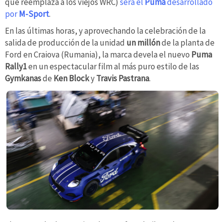
que reemplaza a los viejos WRC)
será el
Puma
desarrollado
por
M-Sport
.
En las últimas horas, y aprovechando la celebración de la
salida de producción de la unidad
un millón
de la planta de
Ford en Craiova (Rumania), la marca devela el nuevo
Puma
Rally1
en un espectacular film al más puro estilo de las
Gymkanas
de
Ken Block
y
Travis Pastrana
.