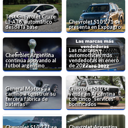
Test Chevrolet Cruze
LT AT6, automático
Chevrolet S10 Z71 se
desde la base
presenta en Expoagro
Las marcas
Chevrolet Argentina
automotrices más
continúa apoyando al
vendedoras en enero
fútbol argentino
de 2022
General Motors va
Chevrolet S10 se
camino a construir su
vende en Argentina
tercera fábrica de
con cinco "services"
baterías
bonificados
Chevrolet S10 Z71 se
Chevrolet Argentina