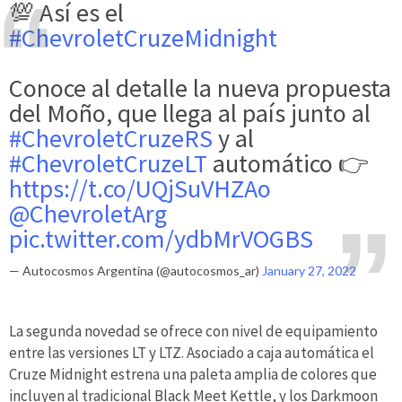
💯 Así es el
#ChevroletCruzeMidnight
Conoce al detalle la nueva propuesta
del Moño, que llega al país junto al
#ChevroletCruzeRS
y al
#ChevroletCruzeLT
automático 👉
https://t.co/UQjSuVHZAo
@ChevroletArg
pic.twitter.com/ydbMrVOGBS
— Autocosmos Argentina (@autocosmos_ar)
January 27, 2022
La segunda novedad se ofrece con nivel de equipamiento
entre las versiones LT y LTZ. Asociado a caja automática el
Cruze Midnight estrena una paleta amplia de colores que
incluyen al tradicional Black Meet Kettle, y los Darkmoon