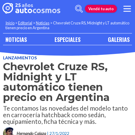
Vendé tu auto
Inicio
>
Editorial
>
Noticias
>
Chevrolet Cruze RS, Midnight y LT automático
tienen precio en Argentina
NOTICIAS
ESPECIALES
GALERIAS
LANZAMIENTOS
Chevrolet Cruze RS,
Midnight y LT
automático tienen
precio en Argentina
Te contamos las novedades del modelo tanto
en carrocería hatchback como sedán,
equipamiento, ficha técnica y más.
Hernando Calaza
| 27/1/2022