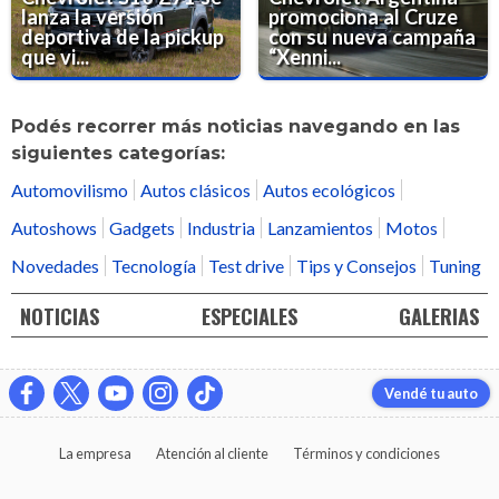
lanza la versión
promociona al Cruze
deportiva de la pickup
con su nueva campaña
que vi...
“Xenni...
Podés recorrer más noticias navegando en las
siguientes categorías:
Automovilismo
Autos clásicos
Autos ecológicos
Autoshows
Gadgets
Industria
Lanzamientos
Motos
Novedades
Tecnología
Test drive
Tips y Consejos
Tuning
NOTICIAS
ESPECIALES
GALERIAS
Vendé tu auto
La empresa
Atención al cliente
Términos y condiciones