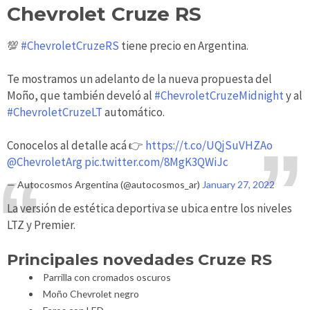
Chevrolet Cruze RS
💯
#ChevroletCruzeRS
tiene precio en Argentina.
Te mostramos un adelanto de la nueva propuesta del
Moño, que también develó al
#ChevroletCruzeMidnight
y al
#ChevroletCruzeLT
automático.
Conocelos al detalle acá 👉
https://t.co/UQjSuVHZAo
@ChevroletArg
pic.twitter.com/8MgK3QWiJc
— Autocosmos Argentina (@autocosmos_ar)
January 27, 2022
La versión de estética deportiva se ubica entre los niveles
LTZ y Premier.
Principales novedades Cruze RS
Parrilla con cromados oscuros
Moño Chevrolet negro