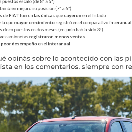
 puestos escaló (de 8ª a 5ª)
e también mejoró su posición (7ª a 6ª)
as de
FIAT
fueron
las únicas
que
cayeron
en el listado
e la que
mayor crecimiento
registró en el comparativo
interanual
os cinco puestos en dos meses (en junio había sido 3ª)
ueve camionetas
registraron menos ventas
e
peor desempeño
en el
interanual
ué opinás sobre lo acontecido con las p
ista en los comentarios, siempre con r