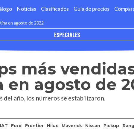
álogo
Noticias
Clasificados
Guía de precios
Compar
tina en agosto de 2022
ESPECIALES
ups más vendida
 en agosto de 2
 del año, los números se estabilizaron.
IAT
Ford
Frontier
Hilux
Maverick
Nissan
Pickup
Rang