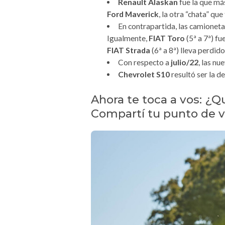
Renault Alaskan
fue la que más
Ford Maverick
, la otra “chata” qu
En contrapartida, las camionet
Igualmente,
FIAT Toro
(5ª a 7ª) fu
FIAT Strada
(6ª a 8ª) lleva perdid
Con respecto a
julio/22
, las n
Chevrolet S10
resultó ser la d
Ahora te toca a vos: ¿Q
Compartí tu punto de v