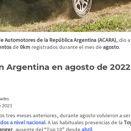
de Automotores de la República Argentina
(ACARA)
, dio 
entos
de
0km
registrados durante el mes de
agosto
.
n Argentina en agosto de 2022
dades
e 2021
los tres meses anteriores, durante agosto volvieron a se
os a nivel nacional
. A las habituales presencias de la
Toy
anger
, ausente del “Top 10” desde
abril
.