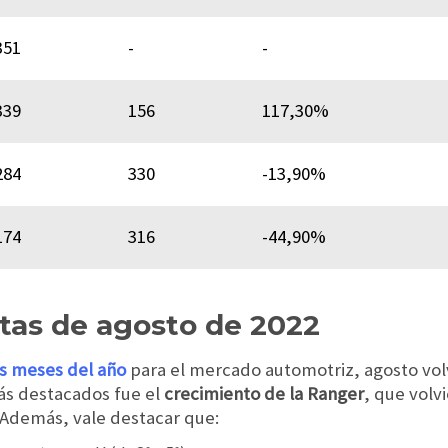
351
-
-
339
156
117,30%
284
330
-13,90%
174
316
-44,90%
ntas de agosto de 2022
s meses del año
para el mercado automotriz, agosto volv
ás destacados fue el
crecimiento de la Ranger
, que volv
 Además, vale destacar que: