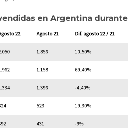
vendidas en Argentina durante
Agosto 22
Agosto 21
Dif. agosto 22 / 21
2.050
1.856
10,50%
1.962
1.158
69,40%
1.334
1.396
-4,40%
624
523
19,30%
392
431
-9%