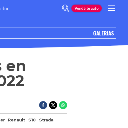
ador
Vendé tu auto
GALERIAS
s en
022
er
Renault
S10
Strada