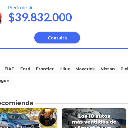
Precio desde:
$39.832.000
Consultá
FIAT
Ford
Frontier
Hilux
Maverick
Nissan
Pic
agen
recomienda