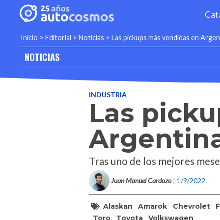
Cat
Inicio
>
Editorial
>
Noticias
>
Las pickups más vendidas en Argen
NOTICIAS
INDUSTRIA
Las pick
Argentina
Tras uno de los mejores meses
Juan Manuel Cardozo
| 1/9/2022
Alaskan
Amarok
Chevrolet
F
Toro
Toyota
Volkswagen