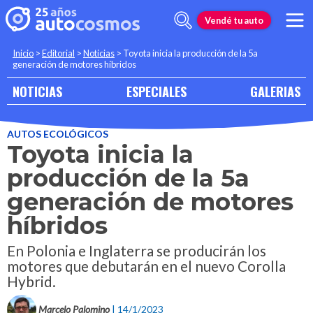
Vendé tu auto
Inicio
>
Editorial
>
Noticias
>
Toyota inicia la producción de la 5a
generación de motores híbridos
NOTICIAS
ESPECIALES
GALERIAS
AUTOS ECOLÓGICOS
Toyota inicia la
producción de la 5a
generación de motores
híbridos
En Polonia e Inglaterra se producirán los
motores que debutarán en el nuevo Corolla
Hybrid.
Marcelo Palomino
| 14/1/2023