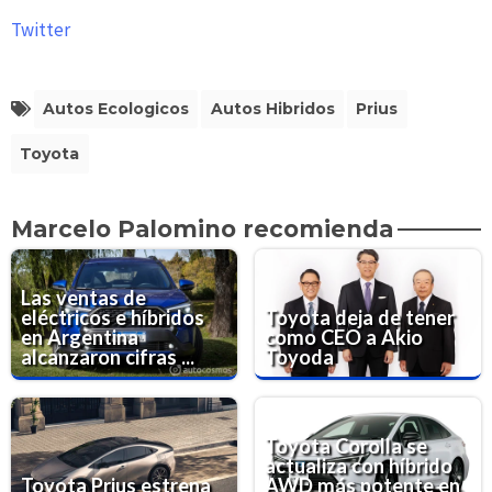
Twitter
Autos Ecologicos
Autos Hibridos
Prius
Toyota
Marcelo Palomino recomienda
Las ventas de
eléctricos e híbridos
Toyota deja de tener
en Argentina
como CEO a Akio
alcanzaron cifras ...
Toyoda
Toyota Corolla se
actualiza con híbrido
Toyota Prius estrena
AWD más potente en