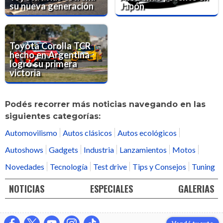
su nueva generación
Japón
Toyota Corolla TCR
hecho en Argentina
logró su primera
victoria
Podés recorrer más noticias navegando en las
siguientes categorías:
Automovilismo
Autos clásicos
Autos ecológicos
Autoshows
Gadgets
Industria
Lanzamientos
Motos
Novedades
Tecnología
Test drive
Tips y Consejos
Tuning
NOTICIAS
ESPECIALES
GALERIAS