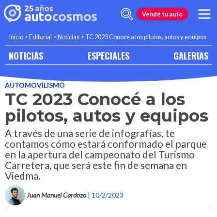
Vendé tu auto
Inicio
>
Editorial
>
Noticias
>
TC 2023 Conocé a los pilotos, autos y equipos
NOTICIAS
ESPECIALES
GALERIAS
AUTOMOVILISMO
TC 2023 Conocé a los
pilotos, autos y equipos
A través de una serie de infografías, te
contamos cómo estará conformado el parque
en la apertura del campeonato del Turismo
Carretera, que será este fin de semana en
Viedma.
Juan Manuel Cardozo
| 10/2/2023