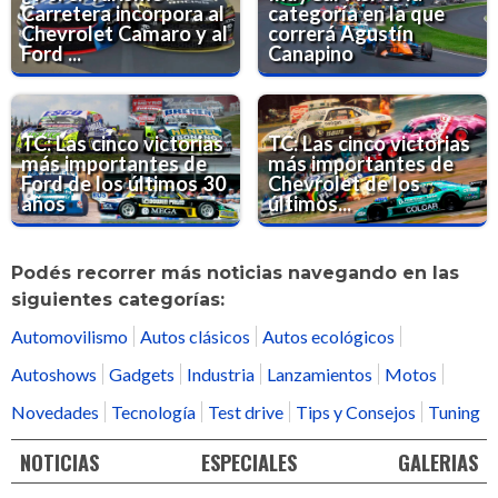
Carretera incorpora al
categoría en la que
Chevrolet Camaro y al
correrá Agustín
Ford ...
Canapino
TC: Las cinco victorias
TC: Las cinco victorias
más importantes de
más importantes de
Ford de los últimos 30
Chevrolet de los
años
últimos...
Podés recorrer más noticias navegando en las
siguientes categorías:
Automovilismo
Autos clásicos
Autos ecológicos
Autoshows
Gadgets
Industria
Lanzamientos
Motos
Novedades
Tecnología
Test drive
Tips y Consejos
Tuning
NOTICIAS
ESPECIALES
GALERIAS