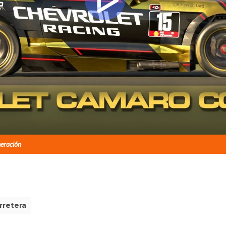
eración
rretera