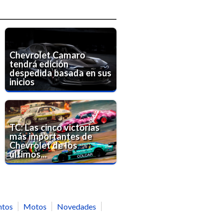
Chevrolet Camaro
tendrá edición
despedida basada en sus
inicios
TC: Las cinco victorias
más importantes de
Chevrolet de los
últimos...
ntos
Motos
Novedades