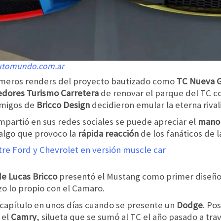
Automundo.com.ar
imeros renders del proyecto bautizado como
TC Nueva 
edores Turismo Carretera
de renovar el parque del TC co
amigos de
Bricco Design
decidieron emular la eterna riva
mpartió en sus redes sociales se puede apreciar el
mano 
 algo que provoco la
rápida reacción
de los fanáticos de l
de Lucas Bricco
presentó el Mustang como primer diseño
o lo propio con el Camaro.
capítulo en unos días cuando se presente un
Dodge
. Po
 el
Camry
, silueta que se sumó al TC el año pasado a trav