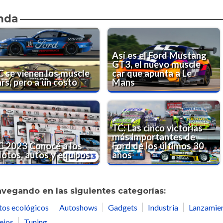
nda
Así es el Ford Mustang
GT3, el nuevo muscle
C se vienen los muscle
car que apunta a Le
rs, pero a un costo
Mans
TC: Las cinco victorias
más importantes de
C 2023 Conocé a los
Ford de los últimos 30
ilotos, autos y equipos
años
avegando en las siguientes categorías:
tos ecológicos
Autoshows
Gadgets
Industria
Lanzamie
ejos
Tuning