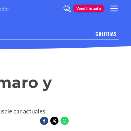
ador
Vendé tu auto
GALERIAS
amaro y
scle car actuales.