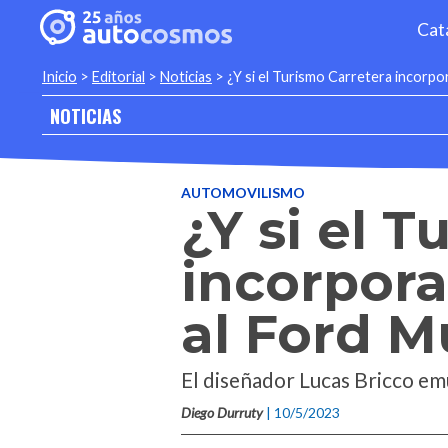
Cat
Inicio
>
Editorial
>
Noticias
>
¿Y si el Turismo Carretera incorpo
NOTICIAS
AUTOMOVILISMO
¿Y si el 
incorpora
al Ford 
El diseñador Lucas Bricco em
Diego Durruty
| 10/5/2023