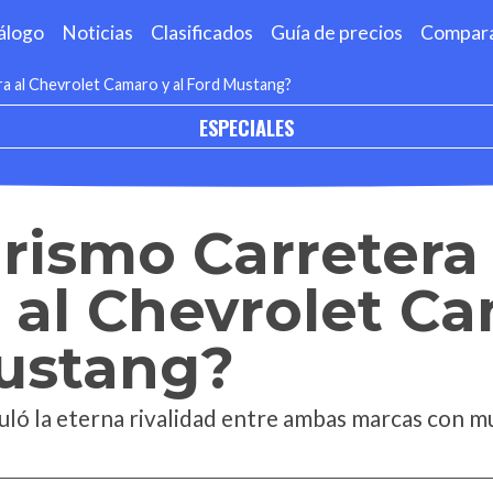
álogo
Noticias
Clasificados
Guía de precios
Compar
ra al Chevrolet Camaro y al Ford Mustang?
ESPECIALES
Turismo Carretera
 al Chevrolet C
Mustang?
uló la eterna rivalidad entre ambas marcas con mu