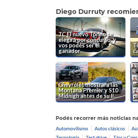
Diego Durruty recomie
TC El nuevo Torino se
elegirá por concurso, y
vos podés ser el
T
ganador
ca
Chevrolet mostrará las
Montana Premier y S10
T
Midnigh antes de su ll...
p
Podés recorrer más noticias n
Automovilismo
Autos clásicos
Au
Tecnología
Test drive
Tips y Cons