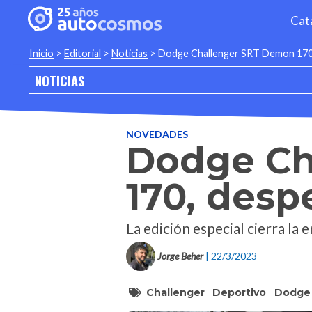
Cat
Inicio
>
Editorial
>
Noticias
>
Dodge Challenger SRT Demon 170,
NOTICIAS
NOVEDADES
Dodge Ch
170, desp
La edición especial cierra la
Jorge Beher
| 22/3/2023
Challenger
Deportivo
Dodge