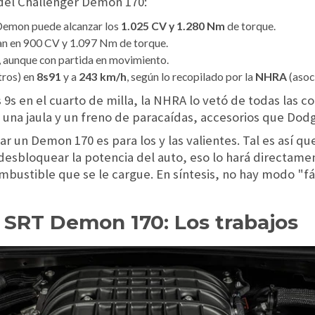
 del Challenger Demon 170:
 Demon puede alcanzar los
1.025 CV y 1.280 Nm
de torque.
dan en 900 CV y 1.097 Nm de torque.
, aunque con partida en movimiento.
tros) en
8s91
y a
243 km/h
, según lo recopilado por la
NHRA
(asoc
s en el cuarto de milla, la NHRA lo vetó de todas las c
 una jaula y un freno de paracaídas, accesorios que Dod
un Demon 170 es para los y las valientes. Tal es así qu
desbloquear la potencia del auto, eso lo hará directamen
bustible que se le cargue. En síntesis, no hay modo "fác
SRT Demon 170: Los trabajos