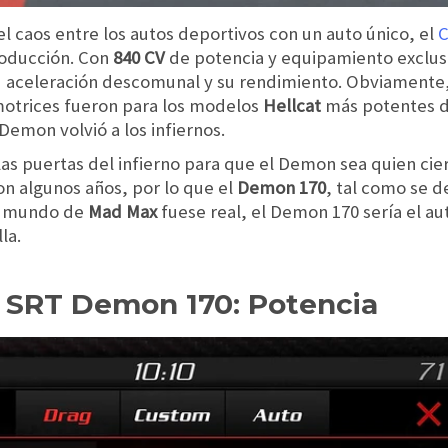
l caos entre los autos deportivos con un auto único, el
C
roducción. Con
840 CV
de potencia y equipamiento exclus
su aceleración descomunal y su rendimiento. Obviamente,
 motrices fueron para los modelos
Hellcat
más potentes d
emon volvió a los infiernos.
 puertas del infierno para que el Demon sea quien cierr
on algunos años, por lo que el
Demon 170
, tal como se d
el mundo de
Mad Max
fuese real, el Demon 170 sería el au
la.
 SRT Demon 170: Potencia