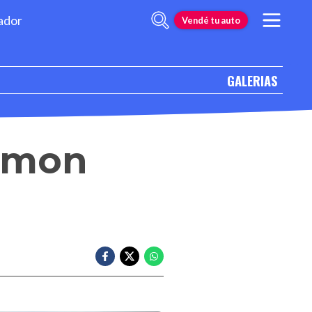
ador
Vendé tu auto
GALERIAS
emon