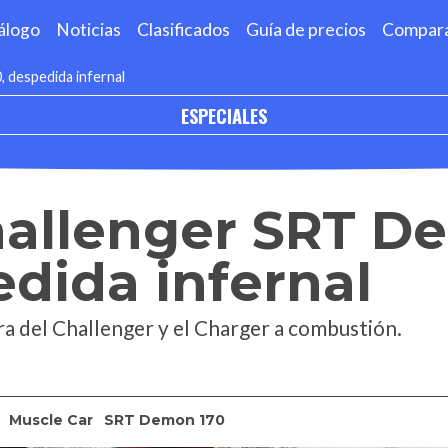
álogo
Noticias
Clasificados
Guía de precios
Compar
 despedida infernal
ESPECIALES
allenger SRT D
edida infernal
 era del Challenger y el Charger a combustión.
Muscle Car
SRT Demon 170