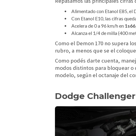
Repasamos las principales cifras
Alimentado con Etanol E85, el
Con Etanol E10, las cifras que
Acelera de 0 a 96 km/h en
1s66
Alcanza el 1/4 de milla (400 me
Como el Demon 170 no supera los 9
rubro, a menos que se el coloque
Como podés darte cuenta, manejar 
modos distintos para bloquear o 
modelo, según el octanaje del com
Dodge Challenger 