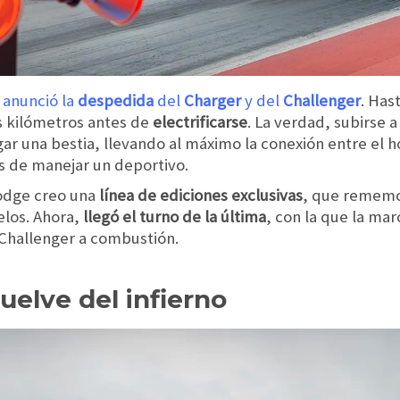
anunció la
despedida
del
Charger
y del
Challenger
. Has
s kilómetros antes de
electrificarse
. La verdad, subirse 
ar una bestia, llevando al máximo la conexión entre el 
as de manejar un deportivo.
Dodge creo una
línea de ediciones exclusivas
, que rememo
elos. Ahora,
llegó el turno de la última
, con la que la mar
Challenger a combustión.
elve del infierno