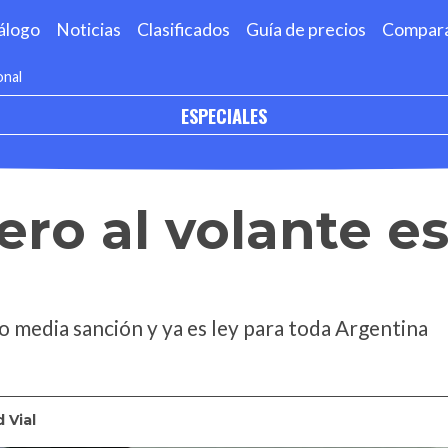
álogo
Noticias
Clasificados
Guía de precios
Compar
onal
ESPECIALES
ero al volante es
o media sanción y ya es ley para toda Argentina
 Vial