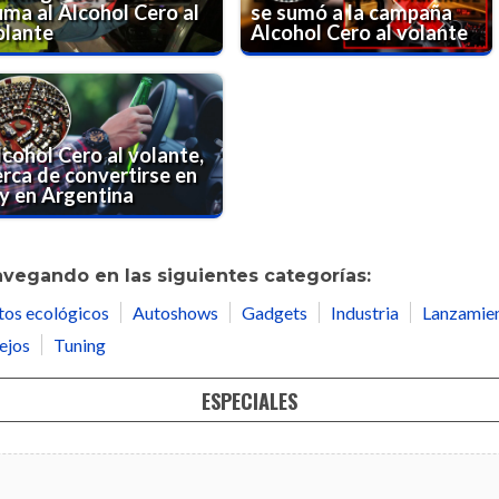
uma al Alcohol Cero al
se sumó a la campaña
olante
Alcohol Cero al volante
lcohol Cero al volante,
erca de convertirse en
ey en Argentina
avegando en las siguientes categorías:
tos ecológicos
Autoshows
Gadgets
Industria
Lanzamie
ejos
Tuning
ESPECIALES