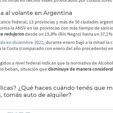
 víctimas en hechos viales provocados por conductores b
a al volante en Argentina
lcance federal, 13 provincias y más de 50 ciudades argen
forma la ANSV en las provincias con más tiempo de sanci
se redujeron
desde un 15,8% (Río Negro) hasta un 37,1% 
ida en diciembre 2022
, durante enero bajó a la mitad la
 a la Costa (comparado con enero del año precedente) en
gidos a nivel federal indican que la normativa de Alcoho
no beban, situación que
disminuye de manera considera
licas? ¿Qué haces cuándo tenés que ma
, tomás auto de alquiler?