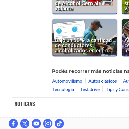
de Alcohol Cero al
s
volante
v
Bajó un 50% la cantidad
A
de conductores
c
alcoholizados en enero
l
Podés recorrer más noticias n
Automovilismo
Autos clásicos
Au
Tecnología
Test drive
Tips y Cons
NOTICIAS