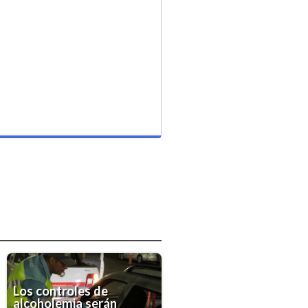
Los controles de
alcoholemia serán