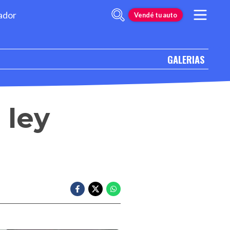
ador
Vendé tu auto
GALERIAS
 ley