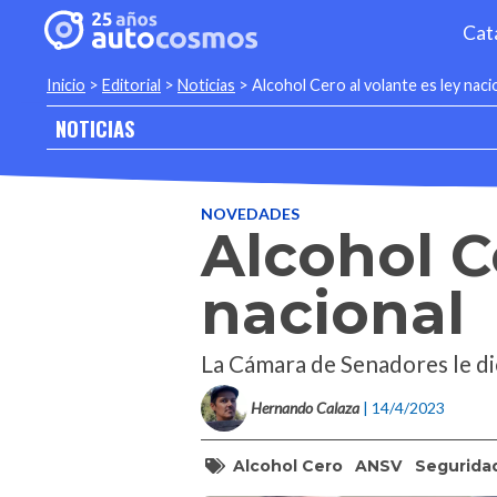
Cat
Inicio
>
Editorial
>
Noticias
>
Alcohol Cero al volante es ley naci
NOTICIAS
NOVEDADES
Alcohol C
nacional
La Cámara de Senadores le di
Hernando Calaza
| 14/4/2023
Alcohol Cero
ANSV
Seguridad