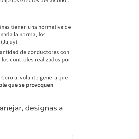
ajo los efectos del alcohol.
tinas tienen una normativa de
onada la norma, los
(Jujuy).
 cantidad de conductores con
 los controles realizados por
l Cero al volante genera que
ble que se provoquen
nejar, designas a