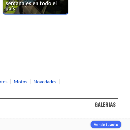
semanales en todo el
país
ntos
Motos
Novedades
GALERIAS
Vendé tu auto