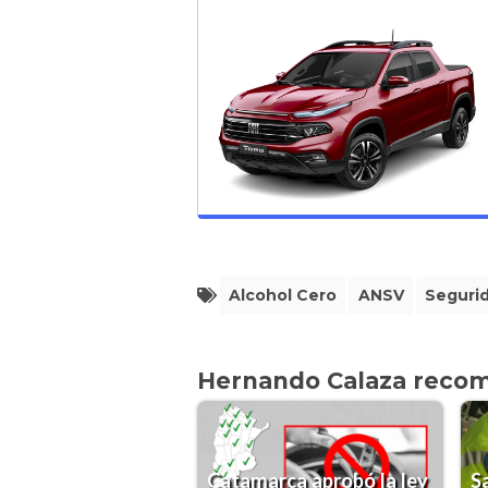
Alcohol Cero
ANSV
Segurid
Hernando Calaza reco
Catamarca aprobó la ley
S