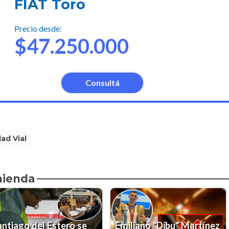
FIAT Toro
Precio desde:
$47.250.000
Consultá
ad Vial
mienda
antiago del Estero se
Emiliano "Dibu" Martínez