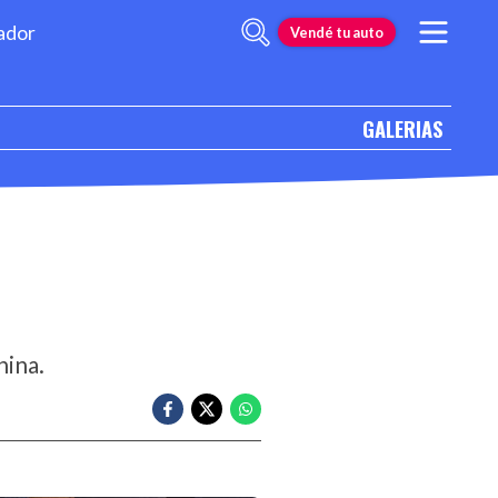
ador
Vendé tu auto
GALERIAS
hina.