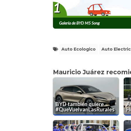
1
Galería de BYD M5 Song
Auto Ecologico
Auto Electri
Mauricio Juárez recom
BYD también quiere
As
#QueVuelvanLasRurales
H