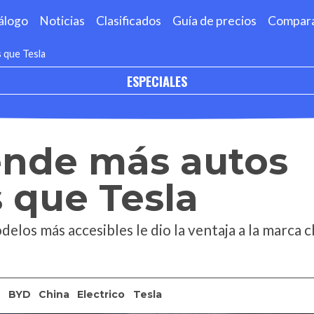
álogo
Noticias
Clasificados
Guía de precios
Compar
 que Tesla
ESPECIALES
ende más autos
s que Tesla
elos más accesibles le dio la ventaja a la marca c
o
BYD
China
Electrico
Tesla