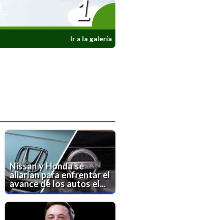
1
Ir a la galería
Nissan y Honda se
aliarían para enfrentar el
avance de los autos el...