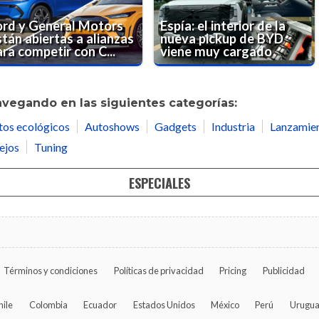
ord y General Motors
Espía: el interior de la
tán abiertas a alianzas
nueva pickup de BYD
ra competir con C...
viene muy cargado
avegando en las siguientes categorías:
tos ecológicos
Autoshows
Gadgets
Industria
Lanzamie
ejos
Tuning
ESPECIALES
Términos y condiciones
Políticas de privacidad
Pricing
Publicidad
hile
Colombia
Ecuador
Estados Unidos
México
Perú
Urugu