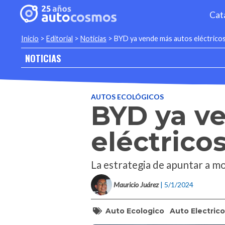
Cat
Inicio
>
Editorial
>
Noticias
>
BYD ya vende más autos eléctricos
NOTICIAS
AUTOS ECOLÓGICOS
BYD ya v
eléctrico
La estrategia de apuntar a mod
Mauricio Juárez
| 5/1/2024
Auto Ecologico
Auto Electric