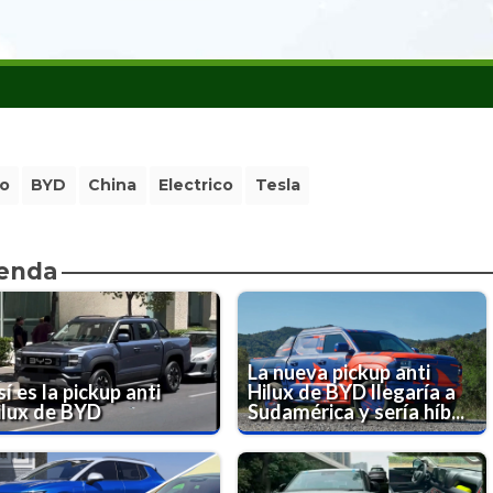
co
BYD
China
Electrico
Tesla
ienda
La nueva pickup anti
í es la pickup anti
Hilux de BYD llegaría a
ilux de BYD
Sudamérica y sería híb...