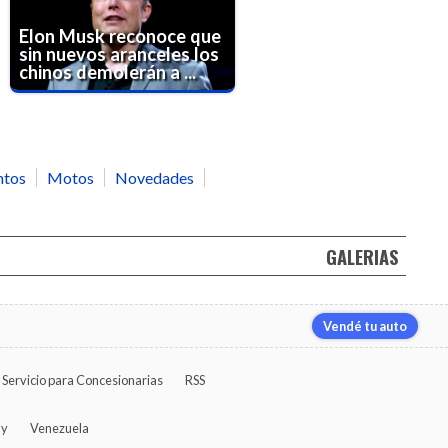
Elon Musk reconoce que
sin nuevos aranceles los
chinos demolerán a ...
ntos
Motos
Novedades
GALERIAS
Vendé tu auto
Servicio para Concesionarias
RSS
ay
Venezuela