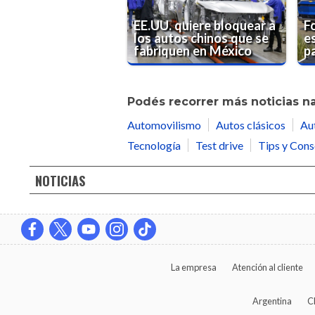
EE.UU. quiere bloquear a
F
los autos chinos que se
es
fabriquen en México
pa
Podés recorrer más noticias n
Automovilismo
Autos clásicos
Au
Tecnología
Test drive
Tips y Cons
NOTICIAS
La empresa
Atención al cliente
Argentina
C