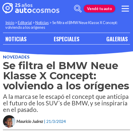
Vendé tu auto
Inicio
>
Editorial
>
Noticias
>
Se filtra el BMW Neue Klasse X Concept:
volviendo a los orígenes
NOTICIAS
ESPECIALES
GALERIAS
NOVEDADES
Se filtra el BMW Neue
Klasse X Concept:
volviendo a los orígenes
A la marca se le escapó el concept que anticipa
el futuro de los SUV´s de BMW, y se inspiraría
en el pasado.
Mauricio Juárez
| 21/3/2024