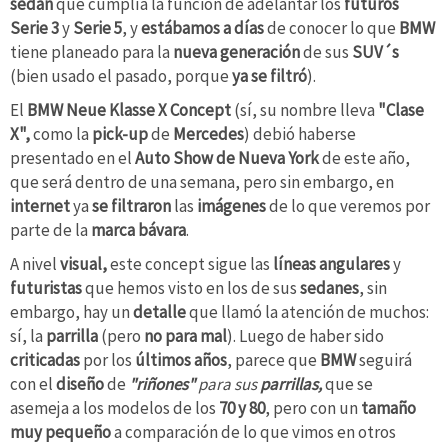
sedán
que cumplía la función de adelantar los
futuros
Serie 3
y
Serie 5
, y
estábamos a días
de conocer lo que
BMW
tiene planeado para la
nueva generación
de sus
SUV´s
(bien usado el pasado, porque
ya se filtró
).
El
BMW Neue Klasse X Concept
(sí, su nombre lleva
"Clase
X",
como la
pick-up
de
Mercedes
) debió haberse
presentado en el
Auto Show de Nueva York
de este año,
que será dentro de una semana, pero sin embargo, en
internet
ya
se filtraron
las
imágenes
de lo que veremos por
parte de la
marca bávara
.
A nivel
visual,
este concept sigue las
líneas angulares
y
futuristas
que hemos visto en los de sus
sedanes
, sin
embargo, hay un
detalle
que llamó la atención de muchos:
sí, la
parrilla
(pero
no para mal
). Luego de haber sido
criticadas
por los
últimos años
, parece que
BMW
seguirá
con el
diseño
de
"riñones"
para sus
parrillas,
que se
asemeja a los modelos de los
70 y 80
, pero con un
tamaño
muy
pequeño
a comparación de lo que vimos en otros