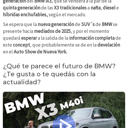
generación
del
BMW iX3
, que se venderá a la par de la
quinta generación
de las
X3 tradicionales
a
nafta
,
diesel
e
híbridas enchufables,
según el mercado.
Se espera que la
nueva
generación
de
SUV´s
de
BMW
se
presente hacia
mediados de 2025
, y por el momento
quedará
esperar
a la salida de la
información completa
de
este
concept
, que probablemente se de en la
develación
en el
Auto Show de Nueva York.
¿Qué te parece el futuro de BMW?
¿Te gusta o te quedás con la
actualidad?