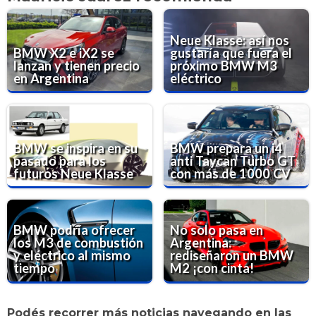
Neue Klasse: así nos
BMW X2 e iX2 se
gustaría que fuera el
lanzan y tienen precio
próximo BMW M3
en Argentina
eléctrico
BMW se inspira en su
BMW prepara un i4
pasado para los
anti Taycan Turbo GT
futuros Neue Klasse
con más de 1000 CV
BMW podría ofrecer
No solo pasa en
los M3 de combustión
Argentina:
y eléctrico al mismo
rediseñaron un BMW
tiempo
M2 ¡con cinta!
Podés recorrer más noticias navegando en las