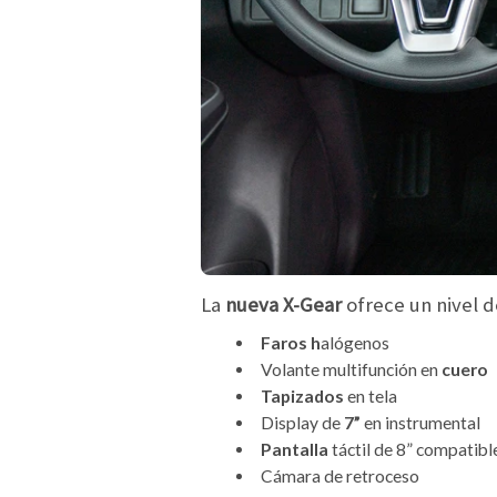
La
nueva X-Gear
ofrece un nivel 
Faros h
alógenos
Volante multifunción en
cuero
Tapizados
en tela
Display de
7”
en instrumental
Pantalla
táctil de 8” compatib
Cámara de retroceso