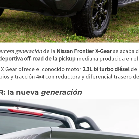
ercera generación
de la
Nissan Frontier X-Gear
se acaba d
deportiva off-road de la pickup
mediana producida en el 
r X Gear ofrece el conocido motor
2.3L bi turbo diésel
de 
ios y tracción 4x4 con reductora y diferencial trasero d
R: la nueva
generación