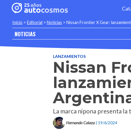
Cat
Inicio
>
Editorial
>
Noticias
>
Nissan Frontier X Gear: lanzamient
NOTICIAS
LANZAMIENTOS
Nissan Fr
lanzamien
Argentin
La marca nipona presenta la t
Hernando Calaza
| 19/6/2024