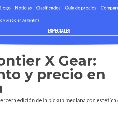
álogo
Noticias
Clasificados
Guía de precios
Compar
o y precio en Argentina
ESPECIALES
ontier X Gear:
to y precio en
a
ercera edición de la pickup mediana con estética