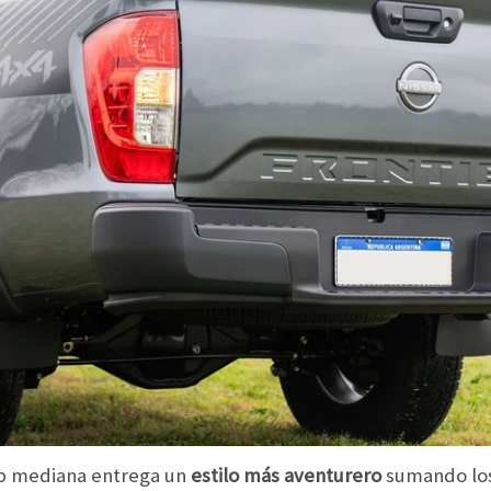
up mediana entrega un
estilo más aventurero
sumando los