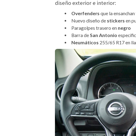
diseño exterior e interior:
Overfenders
que la ensanchan
Nuevo diseño de
stickers
en pu
Paragolpes trasero en
negro
Barra de
San Antonio
específi
Neumáticos
255/65 R17 en lla