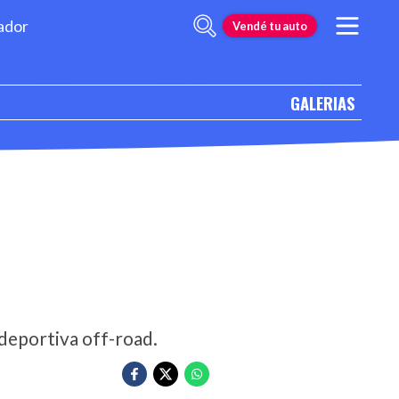
ador
Vendé tu auto
GALERIAS
 deportiva off-road.