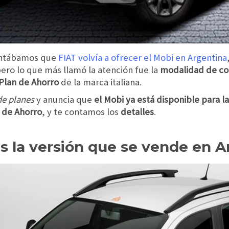
ontábamos que
FIAT volvía a ofrecer el Mobi en Argentina
ro lo que más llamó la atención fue la
modalidad de c
Plan de Ahorro
de la marca italiana.
e planes
y anuncia que
el Mobi ya está disponible para l
n de Ahorro
, y te contamos los
detalles
.
s la versión que se vende en A