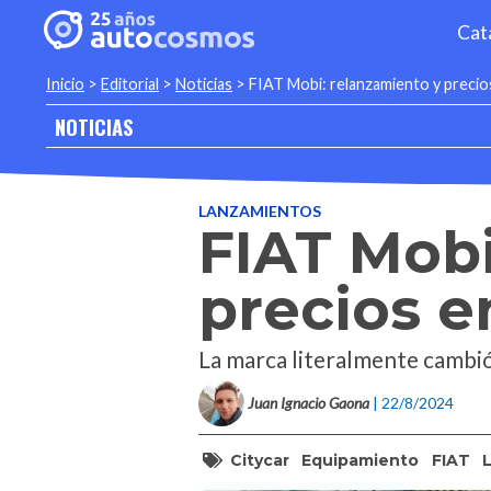
Cat
Inicio
>
Editorial
>
Noticias
>
FIAT Mobi: relanzamiento y precio
NOTICIAS
LANZAMIENTOS
FIAT Mobi
precios e
La marca literalmente cambió 
Juan Ignacio Gaona
| 22/8/2024
Citycar
Equipamiento
FIAT