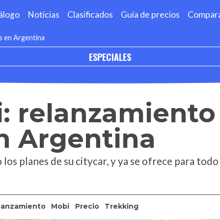
álogo
Noticias
Clasificados
Guía de precios
Compar
s en Argentina
ESPECIALES
: relanzamiento
n Argentina
los planes de su citycar, y ya se ofrece para todo 
Lanzamiento
Mobi
Precio
Trekking