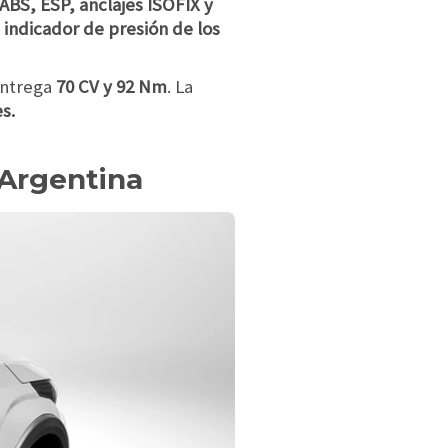
ABS, ESP, anclajes ISOFIX y
l
indicador de presión de los
entrega
70 CV y 92 Nm
. La
s.
 Argentina