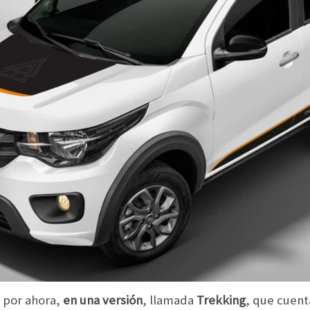
s por ahora,
en una versión
, llamada
Trekking
, que cuen