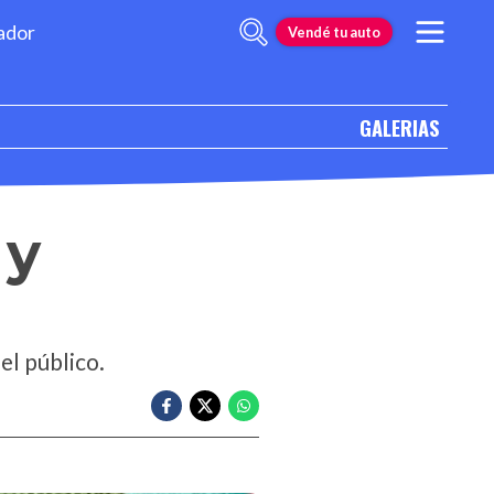
ador
Vendé tu auto
GALERIAS
 y
el público.