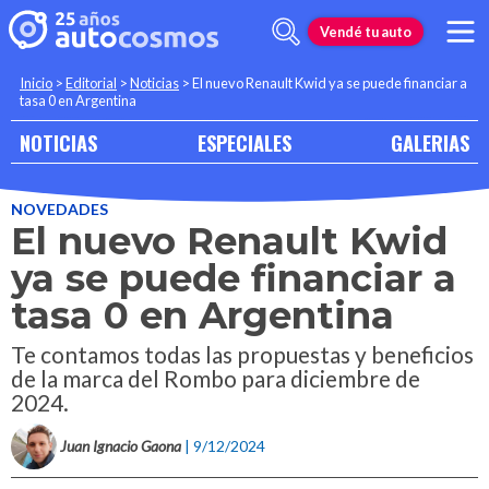
Vendé tu auto
Inicio
>
Editorial
>
Noticias
>
El nuevo Renault Kwid ya se puede financiar a
tasa 0 en Argentina
NOTICIAS
ESPECIALES
GALERIAS
NOVEDADES
El nuevo Renault Kwid
ya se puede financiar a
tasa 0 en Argentina
Te contamos todas las propuestas y beneficios
de la marca del Rombo para diciembre de
2024.
Juan Ignacio Gaona
| 9/12/2024