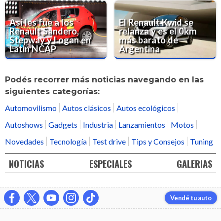
Así les fue a los
El Renault Kwid se
Renault Sandero,
relanza y es el 0km
Stepway y Logan en
más barato de
Latin NCAP
Argentina
Podés recorrer más noticias navegando en las
siguientes categorías:
Automovilismo
Autos clásicos
Autos ecológicos
Autoshows
Gadgets
Industria
Lanzamientos
Motos
Novedades
Tecnología
Test drive
Tips y Consejos
Tuning
NOTICIAS
ESPECIALES
GALERIAS
Vendé tu auto