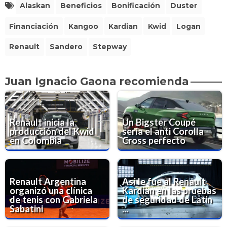
Alaskan
Beneficios
Bonificación
Duster
Financiación
Kangoo
Kardian
Kwid
Logan
Renault
Sandero
Stepway
Juan Ignacio Gaona recomienda
Renault inicia la
Un Bigster Coupé
producción del Kwid
sería el anti Corolla
en Colombia
Cross perfecto
Renault Argentina
Así le fue al Renault
organizó una clínica
Kardian en las pruebas
de tenis con Gabriela
de seguridad de Latin
Sabatini
...