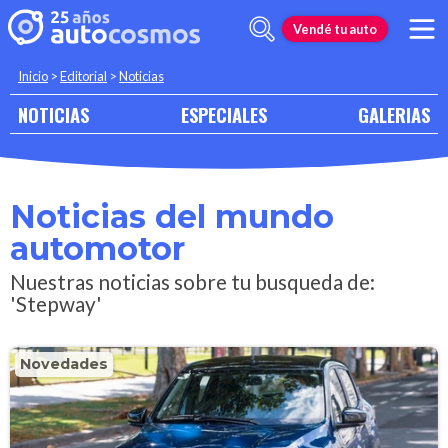
Vendé tu auto
Inicio
>
Editorial
>
Noticias
NOTICIAS
ESPECIALES
GALERIAS
Noticias del mundo
automotor
Nuestras noticias sobre tu busqueda de:
'Stepway'
Novedades