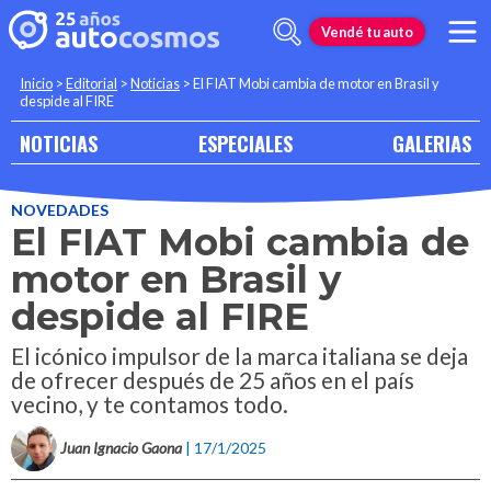
Vendé tu auto
Inicio
>
Editorial
>
Noticias
>
El FIAT Mobi cambia de motor en Brasil y
despide al FIRE
NOTICIAS
ESPECIALES
GALERIAS
NOVEDADES
El FIAT Mobi cambia de
motor en Brasil y
despide al FIRE
El icónico impulsor de la marca italiana se deja
de ofrecer después de 25 años en el país
vecino, y te contamos todo.
Juan Ignacio Gaona
| 17/1/2025