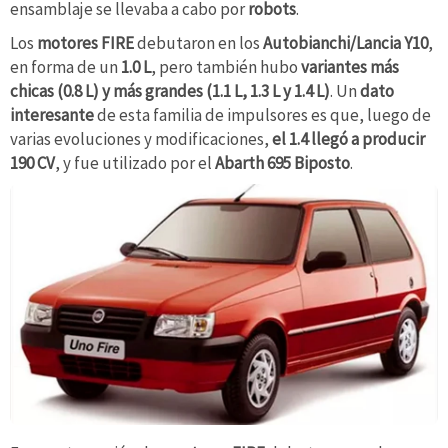
ensamblaje se llevaba a cabo por
robots
.
Los
motores FIRE
debutaron en los
Autobianchi/Lancia Y10
,
en forma de un
1.0 L
, pero también hubo
variantes más
chicas (0.8 L) y más grandes (1.1 L, 1.3 L y 1.4 L)
. Un
dato
interesante
de esta familia de impulsores es que, luego de
varias evoluciones y modificaciones,
el 1.4 llegó a producir
190 CV
, y fue utilizado por el
Abarth 695 Biposto
.