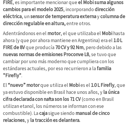
FIRE
, es importante mencionar que
el Mobi suma algunos
cambios para el modelo 2025
, incorporando
dirección
eléctrica
, un
sensor
de temperatura externa
y
columna de
dirección regulable en altura,
entre otros.
Adentrándonos en el
motor
, el que utilizaba el
Mobi
hasta
ahora (y que por ahora mantiene en Argentina) era el
1.0 L
FIRE de 8V
que producía
70 CV y 92 Nm
, pero debido a las
nuevas normas de emisiones Proconve L8
, se tuvo que
cambiar por uno más moderno que cumpliera con los
estándares actuales, por eso recurrieron a la
familia
"Firefly"
.
El
“nuevo” motor
que utiliza el
Mobi
es el
1.0 L Firefly
, que
ya estuvo disponible en Brasil hace unos años, y
la única
cifra declarada con nafta son los 71 CV
(como en Brasil
utilizan etanol, los números se informan con ese
combustible). La
caja
sigue siendo
manual de cinco
relaciones
, y
la tracción es delantera.