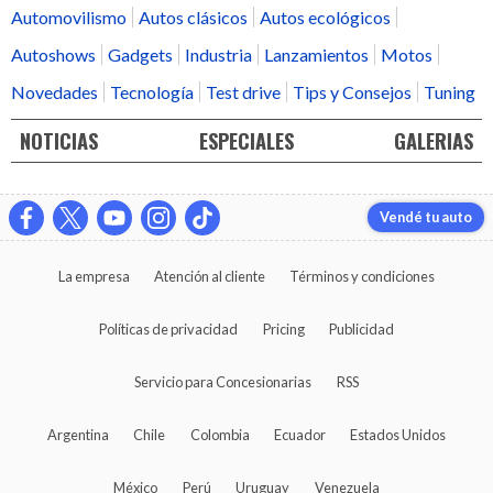
Automovilismo
Autos clásicos
Autos ecológicos
Autoshows
Gadgets
Industria
Lanzamientos
Motos
Novedades
Tecnología
Test drive
Tips y Consejos
Tuning
NOTICIAS
ESPECIALES
GALERIAS
Vendé tu auto
La empresa
Atención al cliente
Términos y condiciones
Políticas de privacidad
Pricing
Publicidad
Servicio para Concesionarias
RSS
Argentina
Chile
Colombia
Ecuador
Estados Unidos
México
Perú
Uruguay
Venezuela