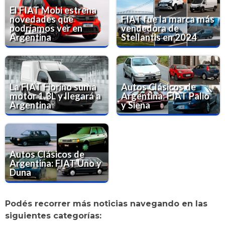
El FIAT Mobi estrena
novedades que
FIAT fue la marca más
podríamos ver en
vendedora de
Argentina
Stellantis en 2024
La FIAT Fiorino suma
Autos Clásicos de
motor 1.3L y llegará a
Argentina: FIAT Palio
Argentina
y Siena
Autos Clásicos de
Argentina: FIAT Uno y
Duna
Podés recorrer más noticias navegando en las
siguientes categorías: