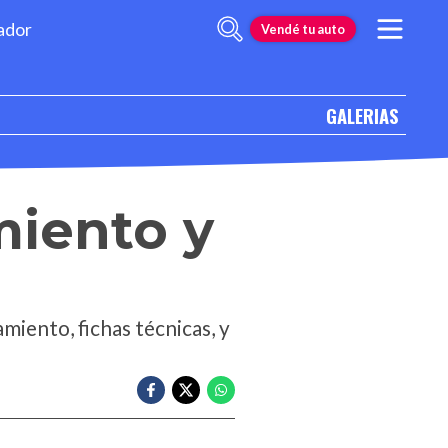
ador
Vendé tu auto
GALERIAS
miento y
iento, fichas técnicas, y