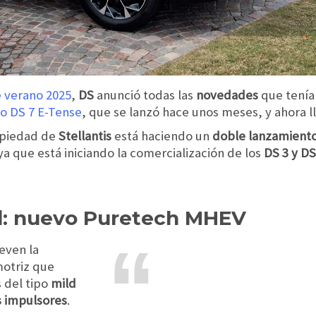
e verano 2025
,
DS
anunció todas las
novedades
que tenía
o DS 7 E-Tense
, que se lanzó hace unos meses, y ahora lle
opiedad de
Stellantis
está haciendo un
doble lanzamiento
 ya que está iniciando la comercialización de los
DS 3 y DS
id: nuevo Puretech MHEV
even la
motriz que
 del tipo
mild
 impulsores
.