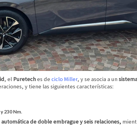
id
, el
Puretech
es de
ciclo Miller
, y se asocia a un
sistema
raciones, y tiene las siguientes características:
 y 230 Nm
.
s
automática de doble embrague y seis relaciones,
mientr