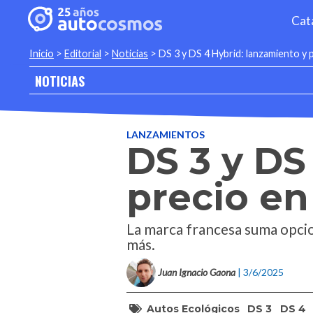
Cat
Inicio
>
Editorial
>
Noticias
>
DS 3 y DS 4 Hybrid: lanzamiento y 
NOTICIAS
LANZAMIENTOS
DS 3 y DS
precio en
La marca francesa suma opcio
más.
Juan Ignacio Gaona
| 3/6/2025
Autos Ecológicos
DS 3
DS 4