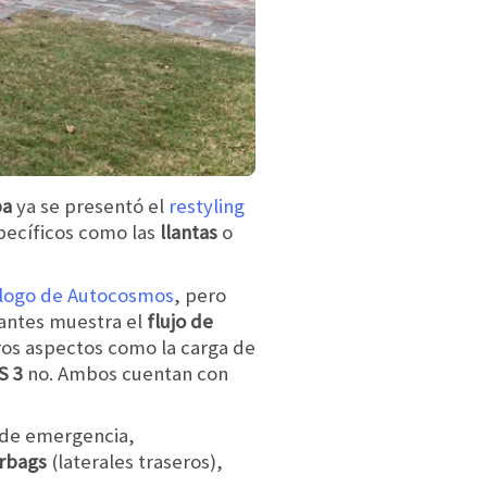
pa
ya se presentó el
restyling
pecíficos como las
llantas
o
álogo de Autocosmos
, pero
iantes muestra el
flujo de
ros aspectos como la carga de
DS 3
no. Ambos cuentan con
de emergencia,
rbags
(laterales traseros),