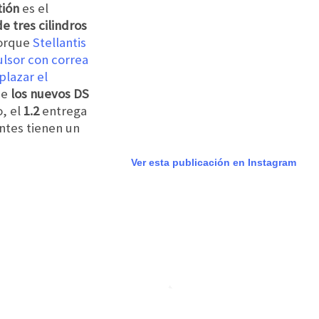
ión
es el
e tres cilindros
porque
Stellantis
lsor con correa
lazar el
ue
los nuevos DS
o, el
1.2
entrega
antes tienen un
Ver esta publicación en Instagram