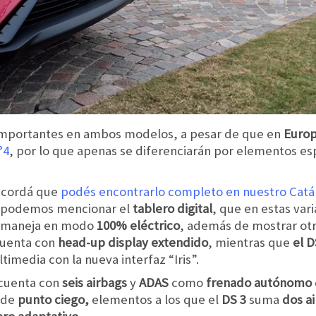
s importantes en ambos modelos, a pesar de que en
Euro
°4
, por lo que apenas se diferenciarán por elementos es
ecordá que
podés encontrarlo completo en nuestro Cat
, podemos mencionar el
tablero digital
, que en estas var
e maneja en modo
100% eléctrico
, además de mostrar ot
uenta con
head-up display extendido
, mientras que
el 
ltimedia con la nueva interfaz “Iris”.
cuenta con
seis airbags
y
ADAS
como
frenado autónomo
 de
punto ciego,
elementos a los que el
DS 3
suma
dos
ai