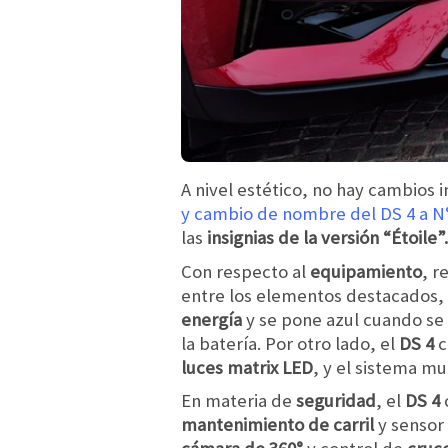
A nivel estético, no hay cambio
y cambio de nombre del DS 4 a N
las
insignias de la versión “Étoile”.
Con respecto al
equipamiento
, r
entre los elementos destacados
energía
y se pone azul cuando s
la batería. Por otro lado, el
DS 4
c
luces matrix LED
, y el sistema mu
En materia de
seguridad
, el
DS 4
mantenimiento de carril
y sensor