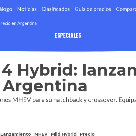
álogo
Noticias
Clasificados
Guía de precios
Compar
precio en Argentina
ESPECIALES
 4 Hybrid: lanza
 Argentina
nes MHEV para su hatchback y crossover. Equipam
Lanzamiento
MHEV
Mild Hybrid
Precio