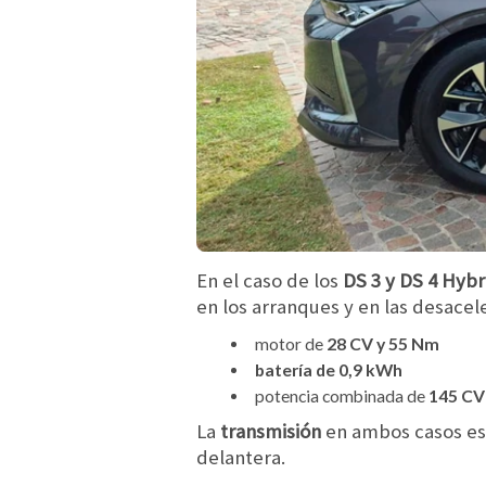
En el caso de los
DS 3 y DS 4 Hybr
en los arranques y en las desacele
motor de
28 CV y 55 Nm
batería de 0,9 kWh
potencia combinada de
145 CV
La
transmisión
en ambos casos e
delantera.