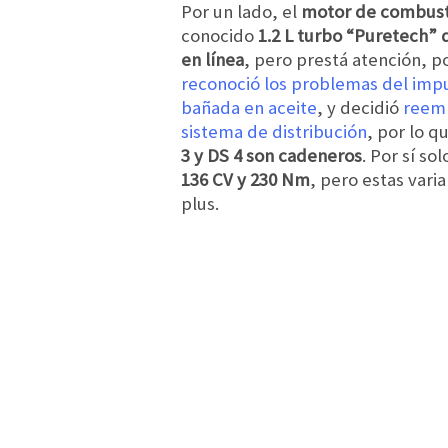
Por un lado, el
motor de combust
conocido
1.2 L turbo “Puretech” d
en línea
, pero prestá atención, 
reconoció los problemas del impu
bañada en aceite
, y decidió
reemp
sistema de distribución
, por lo q
3 y DS 4 son cadeneros
. Por sí sol
136 CV y 230 Nm
, pero estas vari
plus.