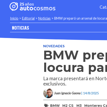
Cat
Inicio
>
Editorial
>
Noticias
>
BMW preparó un arsenal de locura
NOTICIAS
NOVEDADES
BMW prep
locura pa
La marca presentará en Nortea
exclusivos.
Juan Ignacio Gaona
| 14/8/2025
BMW
M2 CS
M3
Monterey C