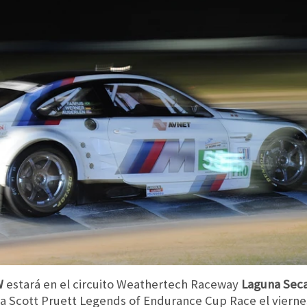
W
estará en el circuito Weathertech Raceway
Laguna Sec
la Scott Pruett Legends of Endurance Cup Race el vierne