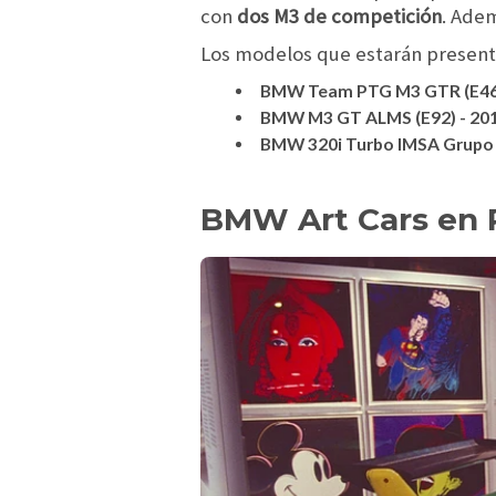
con
dos M3 de competición
. Adem
Los modelos que estarán present
BMW Team PTG M3 GTR (E46)
BMW M3 GT ALMS (E92) - 20
BMW 320i Turbo IMSA Grupo 5
BMW Art Cars en 