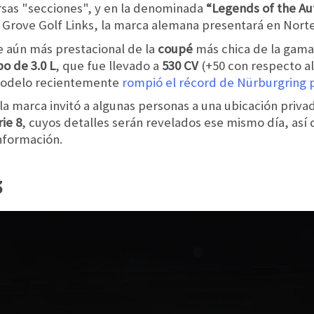
rsas "secciones", y en la denominada
“Legends of the A
c Grove Golf Links, la marca alemana presentará en Nort
e aún más prestacional de la
coupé
más chica de la gama
bo de 3.0 L
, que fue llevado a
530 CV
(+50 con respecto a
 modelo recientemente
rompió el récord de Nürburgring p
 la marca invitó a algunas personas a una ubicación priv
rie 8
, cuyos detalles serán revelados ese mismo día, así
nformación.
3