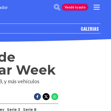
ador
Vendé tu auto
GALERIAS
de
Car Week
8, y más vehículos
ey
Serie 3
Serie 8