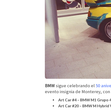
BMW
sigue celebrando el
50 anive
evento insignia de Monterey, con 
Art Car #4 – BMW M1 Grupo 4
Art Car #20 – BMW M Hybrid V