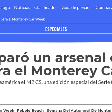
álogo
Noticias
Clasificados
Guía de precios
Compar
 para el Monterey Car Week
ESPECIALES
aró un arsenal 
ra el Monterey 
mérica el M2 CS, una edición especial del Serie 
ar Week
Pebble Beach
Semana Del Automóvil De Monter