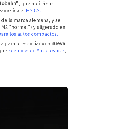
utobahn”
, que abrirá sus
eamérica el
M2 CS.
 de la marca alemana, y se
l M2 “normal”) y aligerado en
ara los autos compactos.
ada para presenciar una
nueva
 que
seguinos en Autocosmos
,