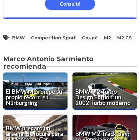
Consultá
BMW
Competition Sport
Coupé
M2
M2 CS
Marco Antonio Sarmiento
recomienda
El BMW M2 rompe su
BMW M2 Turbo
propio récord en
Design Edition: un
Nürburgring
2002 Turbo moderno
BMW preparó un
arsenal de locura para
BMW M2 Track Day:
el Monterey Car
se viene la versión