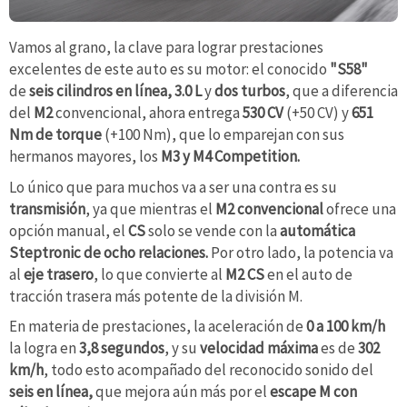
Vamos al grano, la clave para lograr prestaciones
excelentes de este auto es su motor: el conocido
"S58"
de
seis cilindros en línea, 3.0 L
y
dos turbos
, que a diferencia
del
M2
convencional, ahora entrega
530 CV
(+50 CV) y
651
Nm de torque
(+100 Nm), que lo emparejan con sus
hermanos mayores, los
M3 y M4 Competition.
Lo único que para muchos va a ser una contra es su
transmisión
, ya que mientras el
M2 convencional
ofrece una
opción manual, el
CS
solo se vende con la
automática
Steptronic de ocho relaciones.
Por otro lado, la potencia va
al
eje trasero
, lo que convierte al
M2 CS
en el auto de
tracción trasera más potente de la división M.
En materia de prestaciones, la aceleración de
0 a 100 km/h
la logra en
3,8 segundos
, y su
velocidad máxima
es de
302
km/h
, todo esto acompañado del reconocido sonido del
seis en línea,
que mejora aún más por el
escape M con