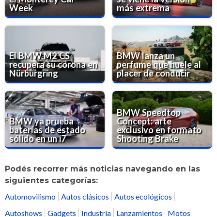
Week
más extrema
El BMW M2 CS
BMW lanza un
recupera su corona en
perfume que huele al
Nürburgring
placer de conducir
BMW Speedtop
BMW ya prueba
Concept: arte
baterías de estado
exclusivo en formato
sólido en un i7
Shooting Brake
Podés recorrer más noticias navegando en las
siguientes categorías:
Automovilismo
Autos clásicos
Autos ecológicos
Autoshows
Gadgets
Industria
Lanzamientos
Motos