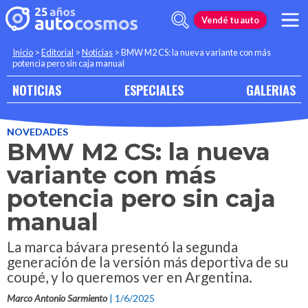
Vendé tu auto
Inicio
>
Editorial
>
Noticias
>
BMW M2 CS: la nueva variante con más
potencia pero sin caja manual
NOTICIAS
ESPECIALES
GALERIAS
NOVEDADES
BMW M2 CS: la nueva
variante con más
potencia pero sin caja
manual
La marca bávara presentó la segunda
generación de la versión más deportiva de su
coupé, y lo queremos ver en Argentina.
Marco Antonio Sarmiento
| 1/6/2025