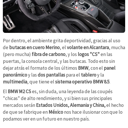
Por dentro, el ambiente grita deportividad, gracias al uso
de
butacas en cuero Merino
, el
volante en Alcantara
, mucha
(pero mucha)
fibra de carbono
, y los
logos "CS"
en las
puertas, la consola central, y las butacas. Todo esto sin
dejar atrás el formato de los últimos
BMW
, con el
panel
panorámico
y las
dos pantallas
para el
tablero
y la
multimedia
, que tiene el
sistema operativo BMW 8.5
.
El
BMW M2 CS
es, sin duda, una leyenda de las coupés
"chicas" de alto rendimiento, y si bien sus principales
mercados serán
Estados Unidos, Alemania y China,
el hecho
de que se fabrique en
México
nos hace ilusionar con que lo
podamos ver en un futuro en nuestro país.