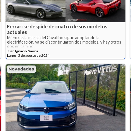
Ferrari se despide de cuatro de sus modelos
actuales
Mientras la marca del Cavallino sigue adoptando la
electrificación, ya se discontinuaron dos modelos, y hay otros
dos en camino.
Juan Ignacio Gaona
Lunes, 5 de agosto de 2024
Novedades