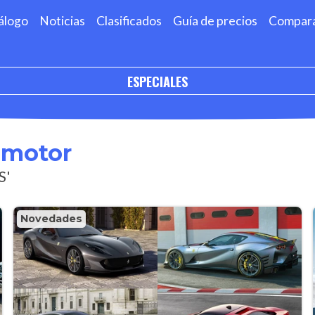
álogo
Noticias
Clasificados
Guía de precios
Compar
ESPECIALES
omotor
S'
Novedades