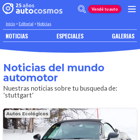
Vendé tu auto
Inicio
>
Editorial
>
Noticias
NOTICIAS
ESPECIALES
GALERIAS
Noticias del mundo
automotor
Nuestras noticias sobre tu busqueda de:
'stuttgart'
Autos Ecológicos