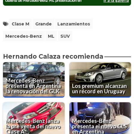
Galería de Mercedes-Benz ML presentación en
Ir a la galería
Argentina
Clase M
Grande
Lanzamientos
Mercedes-Benz
ML
SUV
Hernando Calaza recomienda
Mercedes-Benz
presenta en Argentina
Los premium alcanzan
la renovación del GLK
un récord en Uruguay
Mercedes-Benz lanza
Mercedes-Benz
la pre venta del nuevo
presenta el nuevo CLS
Clase A
en Argentina