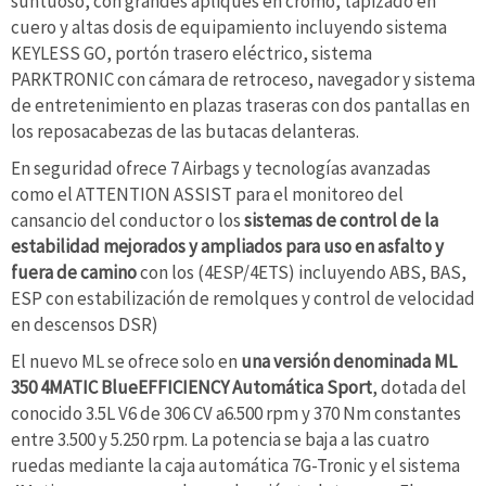
suntuoso, con grandes apliques en cromo, tapizado en
cuero y altas dosis de equipamiento incluyendo sistema
KEYLESS GO, portón trasero eléctrico, sistema
PARKTRONIC con cámara de retroceso, navegador y sistema
de entretenimiento en plazas traseras con dos pantallas en
los reposacabezas de las butacas delanteras.
En seguridad ofrece 7 Airbags y tecnologías avanzadas
como el ATTENTION ASSIST para el monitoreo del
cansancio del conductor o los
sistemas de control de la
estabilidad mejorados y ampliados para uso en asfalto y
fuera de camino
con los (4ESP/4ETS) incluyendo ABS, BAS,
ESP con estabilización de remolques y control de velocidad
en descensos DSR)
El nuevo ML se ofrece solo en
una versión denominada ML
350 4MATIC BlueEFFICIENCY Automática Sport
, dotada del
conocido 3.5L V6 de 306 CV a6.500 rpm y 370 Nm constantes
entre 3.500 y 5.250 rpm. La potencia se baja a las cuatro
ruedas mediante la caja automática 7G-Tronic y el sistema