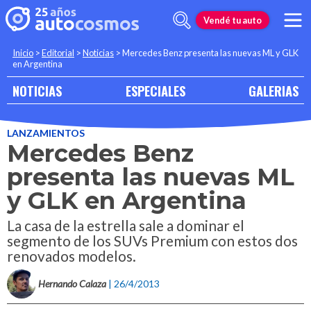
Vendé tu auto
Inicio
>
Editorial
>
Noticias
>
Mercedes Benz presenta las nuevas ML y GLK
en Argentina
NOTICIAS
ESPECIALES
GALERIAS
LANZAMIENTOS
Mercedes Benz
presenta las nuevas ML
y GLK en Argentina
La casa de la estrella sale a dominar el
segmento de los SUVs Premium con estos dos
renovados modelos.
Hernando Calaza
| 26/4/2013