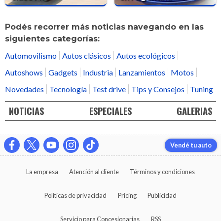
Podés recorrer más noticias navegando en las
siguientes categorías:
Automovilismo
Autos clásicos
Autos ecológicos
Autoshows
Gadgets
Industria
Lanzamientos
Motos
Novedades
Tecnología
Test drive
Tips y Consejos
Tuning
NOTICIAS
ESPECIALES
GALERIAS
Vendé tu auto
La empresa
Atención al cliente
Términos y condiciones
Políticas de privacidad
Pricing
Publicidad
Servicio para Concesionarias
RSS