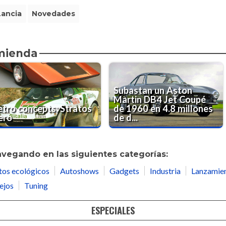
Lancia
Novedades
omienda
Subastan un Aston
Martin DB4 Jet Coupé
etro concepts: Stratos
de 1960 en 4.8 millones
ero
de d...
avegando en las siguientes categorías:
tos ecológicos
Autoshows
Gadgets
Industria
Lanzamie
ejos
Tuning
ESPECIALES