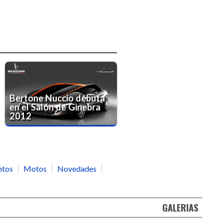
Bertone Nuccio debuta
en el Salón de Ginebra
2012
ntos
Motos
Novedades
GALERIAS