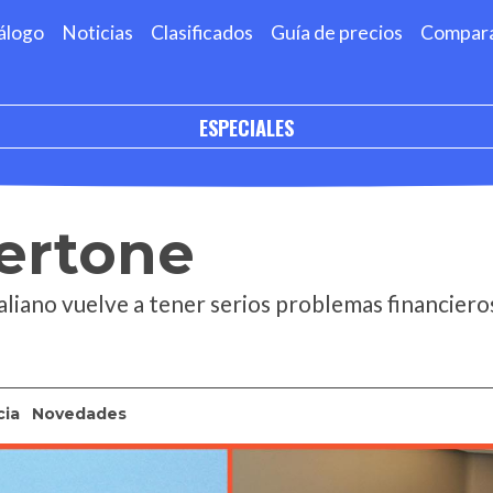
álogo
Noticias
Clasificados
Guía de precios
Compar
ESPECIALES
ertone
taliano vuelve a tener serios problemas financiero
cia
Novedades