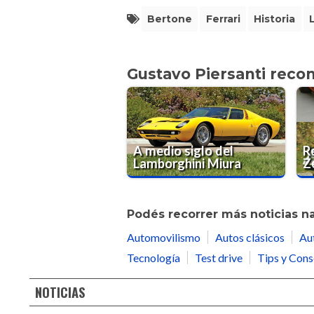
Bertone
Ferrari
Historia
Gustavo Piersanti rec
A medio siglo del
R
Lamborghini Miura
Z
Podés recorrer más noticias n
Automovilismo
Autos clásicos
Au
Tecnología
Test drive
Tips y Cons
NOTICIAS