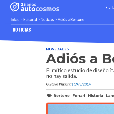
Cat
Inicio
>
Editorial
>
Noticias
>
Adiós a Bertone
NOTICIAS
NOVEDADES
Adiós a B
El mítico estudio de diseño i
no hay salida.
Gustavo Piersanti
| 19/3/2014
Bertone
Ferrari
Historia
Lan