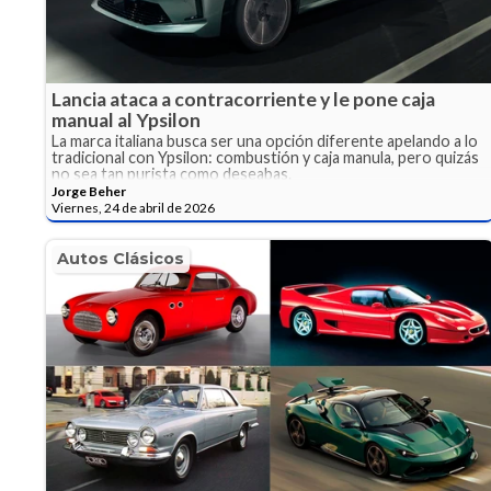
Lancia ataca a contracorriente y le pone caja
manual al Ypsilon
La marca italiana busca ser una opción diferente apelando a lo
tradicional con Ypsilon: combustión y caja manula, pero quizás
no sea tan purista como deseabas.
Jorge Beher
Viernes, 24 de abril de 2026
Autos Clásicos