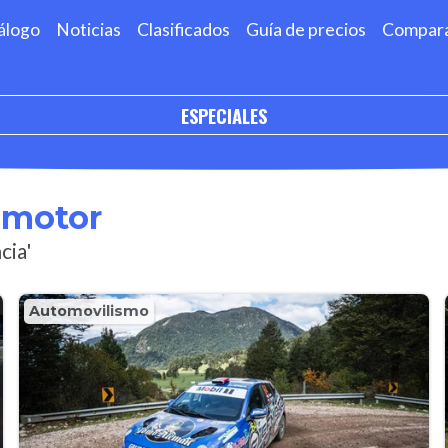
álogo
Noticias
Clasificados
Guía de precios
Compar
ESPECIALES
omotor
cia'
Automovilismo