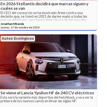
En 2026 Stellantis decidirá que marcas siguen y
cuales se van
El CEO del consorcio se ha mostrado firme contra una
decisión que, se tomó en 2021 de darme vuelo a todas las
marcas del Grupo, para luego dejar vivas solo las que den
ganancias.
Jonathan Miranda
Jueves, 17 de octubre de 2024
Autos Ecológicos
Se viene el Lancia Ypsilon HF de 240 CV eléctricos
Esta será la variante más deportiva del hatchback, y va a ser la
primera de los nuevos Lancia en llevar las siglas HF.