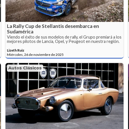
La Rally Cup de Stellantis desembarca en
Sudamérica
Viendo el éxito de sus modelos de rally, el Grupo premiará a los
mejores pilotos de Lancia, Opel, y Peugeot en nuestra región.
Lizeth Ruiz
Miércoles, 26 de noviembre de 2025
Autos Clásicos