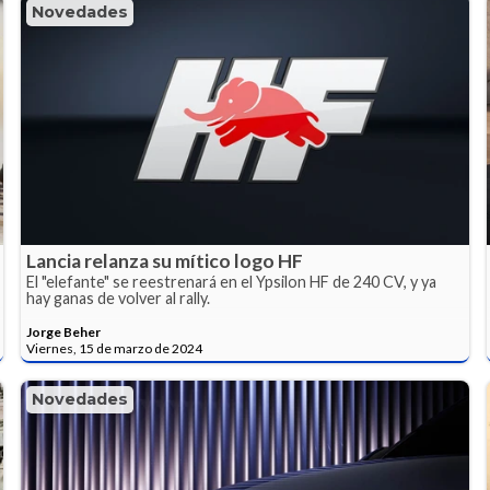
Novedades
Lancia relanza su mítico logo HF
El "elefante" se reestrenará en el Ypsilon HF de 240 CV, y ya
hay ganas de volver al rally.
Jorge Beher
Viernes, 15 de marzo de 2024
Novedades