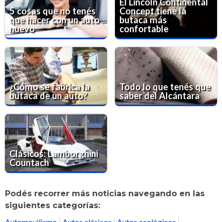
El Lincoln Continental
5 cosas que no tenés
Concept tiene la
que hacer con un auto
butaca más
nuevo
confortable
¿Cómo se fabrica la
Todo lo que tenés que
butaca de un auto?
saber del Alcántara
Clásicos: Lamborghini
Countach
Podés recorrer más noticias navegando en las
siguientes categorías:
Automovilismo
Autos clásicos
Autos ecológicos