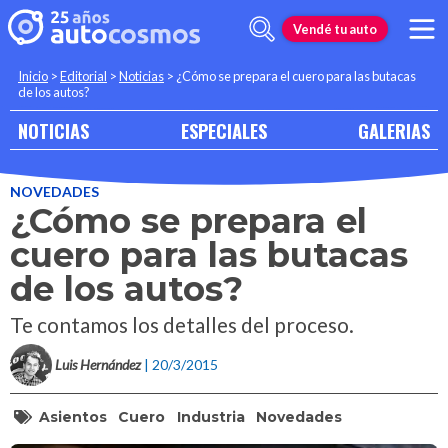
Vendé tu auto
Inicio
>
Editorial
>
Noticias
>
¿Cómo se prepara el cuero para las butacas
de los autos?
NOTICIAS
ESPECIALES
GALERIAS
NOVEDADES
¿Cómo se prepara el
cuero para las butacas
de los autos?
Te contamos los detalles del proceso.
Luis Hernández
| 20/3/2015
Asientos
Cuero
Industria
Novedades