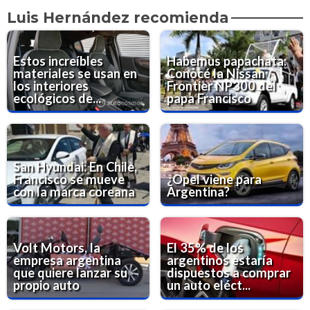
Luis Hernández recomienda
Estos increíbles
Habemus papachata:
materiales se usan en
Conocé la Nissan
los interiores
Frontier NP300 del
ecológicos de...
papa Francisco
San Hyundai: En Chile,
Francisco se mueve
¿Opel viene para
con la marca coreana
Argentina?
Volt Motors, la
El 35% de los
empresa argentina
argentinos estaría
que quiere lanzar su
dispuestos a comprar
propio auto
un auto eléct...