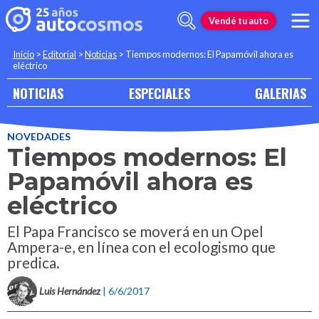
Vendé tu auto
Inicio
>
Editorial
>
Noticias
>
Tiempos modernos: El Papamóvil ahora es
eléctrico
NOTICIAS
ESPECIALES
GALERIAS
NOVEDADES
Tiempos modernos: El
Papamóvil ahora es
eléctrico
El Papa Francisco se moverá en un Opel
Ampera-e, en línea con el ecologismo que
predica.
Luis Hernández
| 6/6/2017