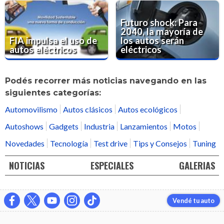
Futuro shock: Para
2040, la mayoría de
FIA impulsa el uso de
los autos serán
autos eléctricos
eléctricos
Podés recorrer más noticias navegando en las
siguientes categorías:
Automovilismo
Autos clásicos
Autos ecológicos
Autoshows
Gadgets
Industria
Lanzamientos
Motos
Novedades
Tecnología
Test drive
Tips y Consejos
Tuning
NOTICIAS
ESPECIALES
GALERIAS
Vendé tu auto