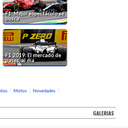
F1: Mejor espectáculo se
busca
F1 2019: El mercado de
pases, al día
ntos
Motos
Novedades
GALERIAS