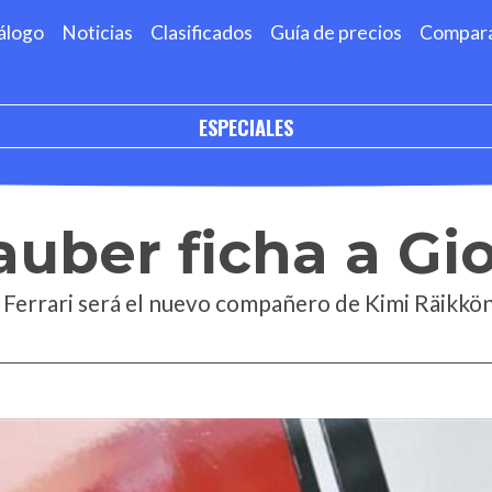
álogo
Noticias
Clasificados
Guía de precios
Compar
ESPECIALES
Sauber ficha a Gi
de Ferrari será el nuevo compañero de Kimi Räikkö