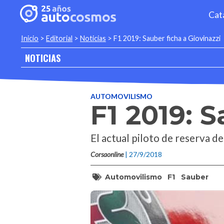
Cat
Inicio
>
Editorial
>
Noticias
>
F1 2019: Sauber ficha a Giovinazzi
NOTICIAS
AUTOMOVILISMO
F1 2019: 
El actual piloto de reserva 
Corsaonline
| 27/9/2018
Automovilismo
F1
Sauber