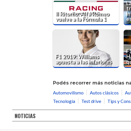
L
t
Il Ritorno: Alfa Romeo
i
vuelve a la Fórmula 1
e
F
F1 2019: Williams
Ha
apuesta a las inferiores
q
Podés recorrer más noticias n
Automovilismo
Autos clásicos
Au
Tecnología
Test drive
Tips y Cons
NOTICIAS