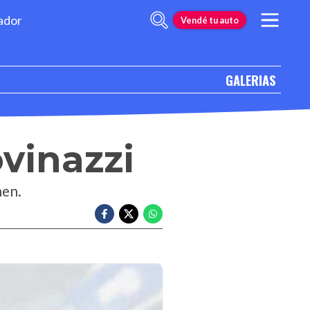
ador
Vendé tu auto
GALERIAS
ovinazzi
nen.