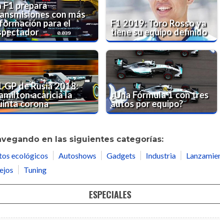
a F1 prepara
ransmisiones con más
nformación para el
F1 2019: Toro Rosso ya
spectador
tiene su equipo definido
1 GP de Rusia 2018:
milton acaricia la
¿Una Fórmula 1 con tres
uinta corona
autos por equipo?
avegando en las siguientes categorías:
tos ecológicos
Autoshows
Gadgets
Industria
Lanzamie
ejos
Tuning
ESPECIALES