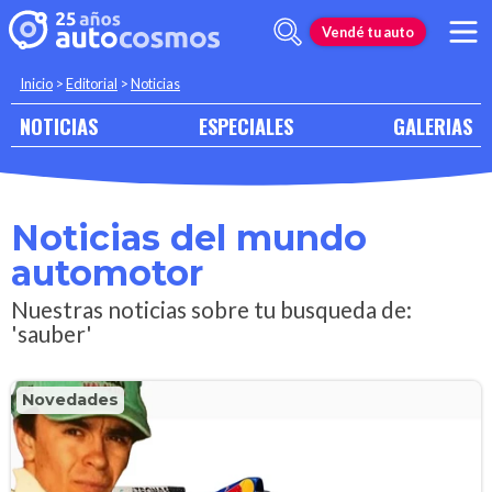
Vendé tu auto
Inicio
>
Editorial
>
Noticias
NOTICIAS
ESPECIALES
GALERIAS
Noticias del mundo
automotor
Nuestras noticias sobre tu busqueda de:
'sauber'
Novedades