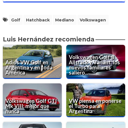
Golf
Hatchback
Mediano
Volkswagen
Luis Hernández recomienda
Volkswagen Golf 8
Adiós VW Golf en
Alltrack y Variant, los
Argentina y en toda
nuevos familiares
América
saliero...
Volkswagen Golf GTI
VW piensa en ponerse
Mk VIII: mejor que
el Turbo para
nunca
Argentina