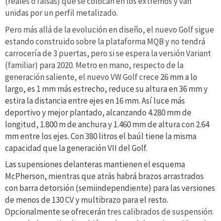
(reales o falsas) que se colocan en los extremos y van
unidas por un perfil metalizado.
Pero más allá de la evolución en diseño, el nuevo Golf sigue
estando construido sobre la plataforma MQB y no tendrá
carrocería de 3 puertas, pero si se espera la versión Variant
(familiar) para 2020. Metro en mano, respecto de la
generación saliente, el nuevo VW Golf crece
26 mm a lo
largo, es 1 mm más estrecho, reduce su altura en 36 mm y
estira la distancia entre ejes en
16 mm. Así luce más
deportivo y mejor plantado, alcanzando
4.280 mm de
longitud, 1.800 m de anchura y 1.460 mm de altura con 2.64
mm entre los ejes. Con 380 litros el baúl tiene la misma
capacidad que la generación VII del Golf.
Las supensiones delanteras mantienen el esquema
McPherson, mientras que atrás habrá brazos arrastrados
con barra detorsión (semiindependiente) para las versiones
de menos de 130 CV y multibrazo para el resto.
Opcionalmente se ofrecerán
tres calibrados de suspensión: