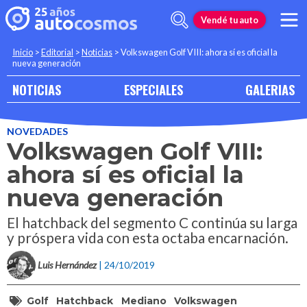
Vendé tu auto
Inicio
>
Editorial
>
Noticias
>
Volkswagen Golf VIII: ahora sí es oficial la
nueva generación
NOTICIAS
ESPECIALES
GALERIAS
NOVEDADES
Volkswagen Golf VIII:
ahora sí es oficial la
nueva generación
El hatchback del segmento C continúa su larga
y próspera vida con esta octaba encarnación.
Luis Hernández
| 24/10/2019
Golf
Hatchback
Mediano
Volkswagen