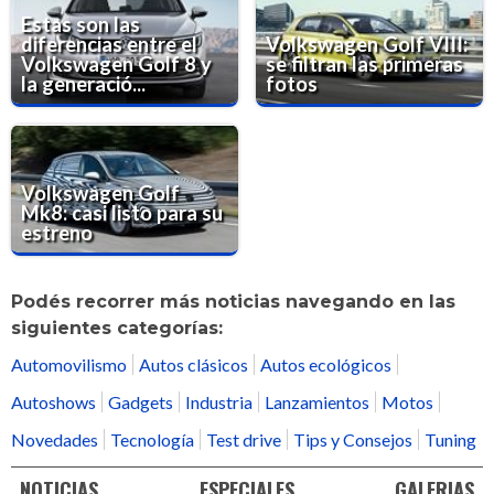
Estas son las
diferencias entre el
Volkswagen Golf VIII:
Volkswagen Golf 8 y
se filtran las primeras
la generació...
fotos
Volkswagen Golf
Mk8: casi listo para su
estreno
Podés recorrer más noticias navegando en las
siguientes categorías:
Automovilismo
Autos clásicos
Autos ecológicos
Autoshows
Gadgets
Industria
Lanzamientos
Motos
Novedades
Tecnología
Test drive
Tips y Consejos
Tuning
NOTICIAS
ESPECIALES
GALERIAS