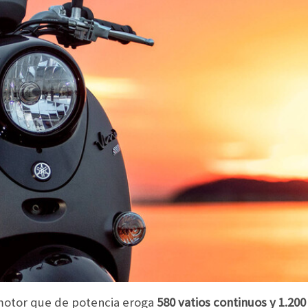
motor que de potencia eroga
580 vatios continuos y 1.200