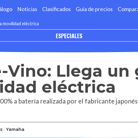
álogo
Noticias
Clasificados
Guía de precios
Compar
a movilidad eléctrica
ESPECIALES
Vino: Llega un 
lidad eléctrica
00% a batería realizada por el fabricante japonés
s
Yamaha